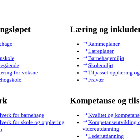
ngsløpet
Læring og inklude
ehage
Rammeplaner
Læreplaner
nskole
Barnehagemiljø
regående
Skolemiljø
æring for voksne
Tilpasset opplæring og
ehøgskole
Fravær
rk
Kompetanse og til
lverk for barnehage
Kvalitet og kompetans
lverk for skole og opplæring
Kompetanseutvikling 
videreutdanning
n
Lederutdanning