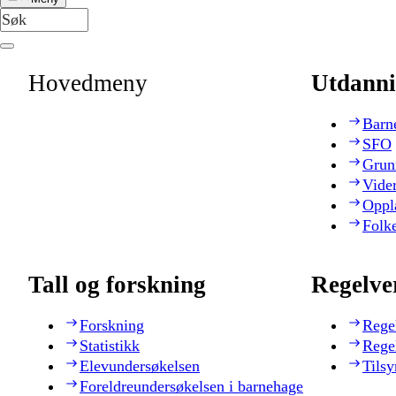
Hovedmeny
Utdanni
Barn
SFO
Grun
Vide
Oppl
Folk
Tall og forskning
Regelve
Forskning
Rege
Statistikk
Rege
Elevundersøkelsen
Tilsy
Foreldreundersøkelsen i barnehage