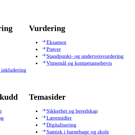
ring
Vurdering
Eksamen
Prøver
Standpunkt- og underveisvurdering
Vitnemål og kompetansebevis
 inkludering
skudd
Temasider
e
Sikkerhet og beredskap
og
Læremidler
Digitalisering
Samisk i barnehage og skole