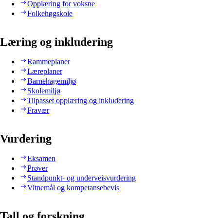
Opplæring for voksne
Folkehøgskole
Læring og inkludering
Rammeplaner
Læreplaner
Barnehagemiljø
Skolemiljø
Tilpasset opplæring og inkludering
Fravær
Vurdering
Eksamen
Prøver
Standpunkt- og underveisvurdering
Vitnemål og kompetansebevis
Tall og forskning