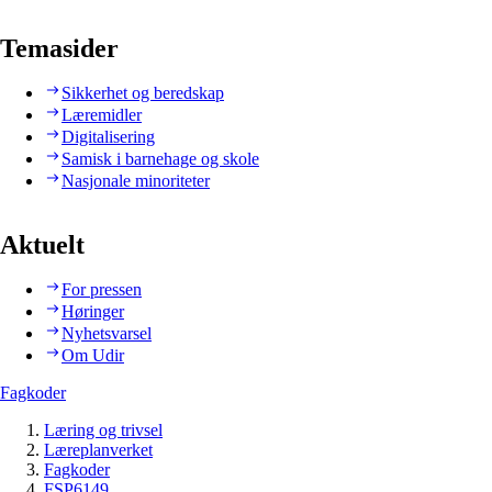
Temasider
Sikkerhet og beredskap
Læremidler
Digitalisering
Samisk i barnehage og skole
Nasjonale minoriteter
Aktuelt
For pressen
Høringer
Nyhetsvarsel
Om Udir
Fagkoder
Læring og trivsel
Læreplanverket
Fagkoder
FSP6149