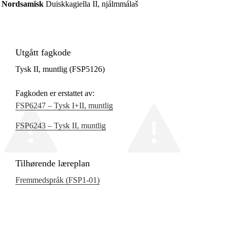
Nordsamisk
Duiskkagiella II, njálmmálaš
Utgått fagkode
Tysk II, muntlig (FSP5126)
Fagkoden er erstattet av:
FSP6247 – Tysk I+II, muntlig
FSP6243 – Tysk II, muntlig
Tilhørende læreplan
Fremmedspråk (FSP1‑01)