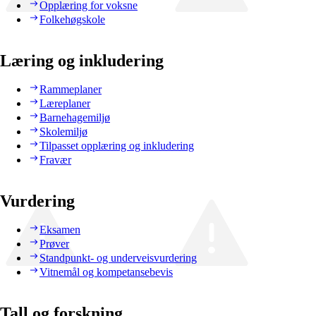
Opplæring for voksne
Folkehøgskole
Læring og inkludering
Rammeplaner
Læreplaner
Barnehagemiljø
Skolemiljø
Tilpasset opplæring og inkludering
Fravær
Vurdering
Eksamen
Prøver
Standpunkt- og underveisvurdering
Vitnemål og kompetansebevis
Tall og forskning