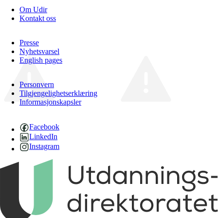
Om Udir
Kontakt oss
Presse
Nyhetsvarsel
English pages
Personvern
Tilgjengelighetserklæring
Informasjonskapsler
Facebook
LinkedIn
Instagram