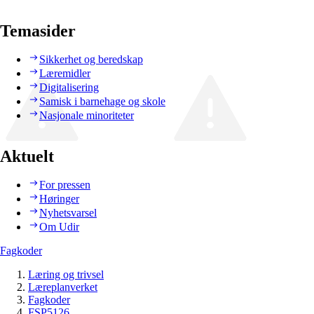
Temasider
Sikkerhet og beredskap
Læremidler
Digitalisering
Samisk i barnehage og skole
Nasjonale minoriteter
Aktuelt
For pressen
Høringer
Nyhetsvarsel
Om Udir
Fagkoder
Læring og trivsel
Læreplanverket
Fagkoder
FSP5126