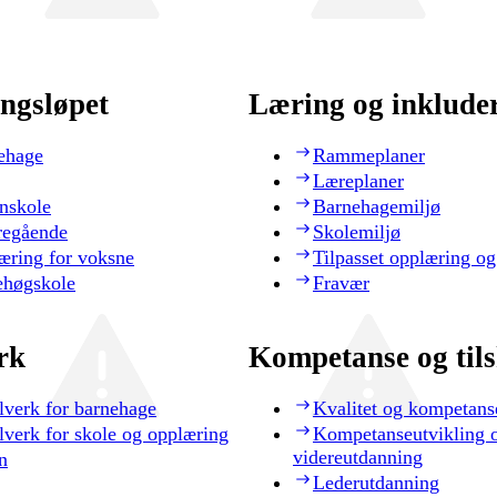
ngsløpet
Læring og inklude
ehage
Rammeplaner
Læreplaner
nskole
Barnehagemiljø
regående
Skolemiljø
æring for voksne
Tilpasset opplæring og
ehøgskole
Fravær
rk
Kompetanse og til
lverk for barnehage
Kvalitet og kompetans
lverk for skole og opplæring
Kompetanseutvikling 
videreutdanning
n
Lederutdanning