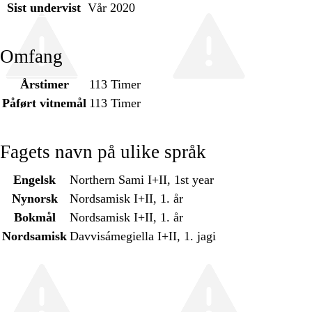
Sist undervist
Vår 2020
Omfang
Årstimer
113 Timer
Påført vitnemål
113 Timer
Fagets navn på ulike språk
Engelsk
Northern Sami I+II, 1st year
Nynorsk
Nordsamisk I+II, 1. år
Bokmål
Nordsamisk I+II, 1. år
Nordsamisk
Davvisámegiella I+II, 1. jagi