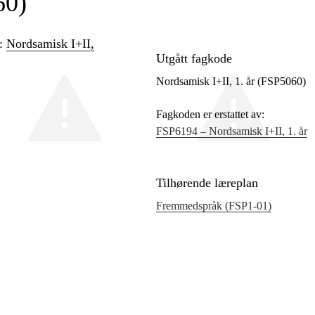
60)
n:
Nordsamisk I+II,
Utgått fagkode
Nordsamisk I+II, 1. år (FSP5060)
Fagkoden er erstattet av:
FSP6194 – Nordsamisk I+II, 1. år
Tilhørende læreplan
Fremmedspråk (FSP1‑01)