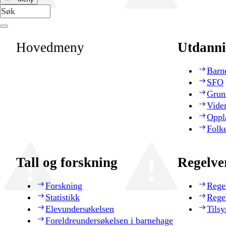
Hovedmeny
Utdanni
Barn
SFO
Grun
Vide
Oppl
Folk
Tall og forskning
Regelve
Forskning
Rege
Statistikk
Rege
Elevundersøkelsen
Tilsy
Foreldreundersøkelsen i barnehage