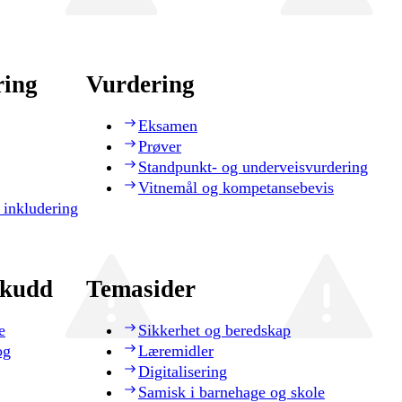
ring
Vurdering
Eksamen
Prøver
Standpunkt- og underveisvurdering
Vitnemål og kompetansebevis
 inkludering
skudd
Temasider
e
Sikkerhet og beredskap
og
Læremidler
Digitalisering
Samisk i barnehage og skole