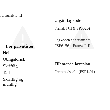
n:
Fransk I+II
Utgått fagkode
Fransk I+II (FSP5026)
Fagkoden er erstattet av:
For privatister
FSP6156 – Fransk I+II
Nei
Obligatorisk
Tilhørende læreplan
Skriftlig
Fremmedspråk (FSP1‑01)
Tall
Skriftlig og
muntlig