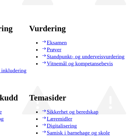
ring
Vurdering
Eksamen
Prøver
Standpunkt- og underveisvurdering
Vitnemål og kompetansebevis
 inkludering
skudd
Temasider
e
Sikkerhet og beredskap
og
Læremidler
Digitalisering
Samisk i barnehage og skole