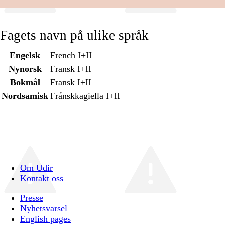
Fagets navn på ulike språk
Engelsk
French I+II
Nynorsk
Fransk I+II
Bokmål
Fransk I+II
Nordsamisk
Fránskkagiella I+II
Om Udir
Kontakt oss
Presse
Nyhetsvarsel
English pages