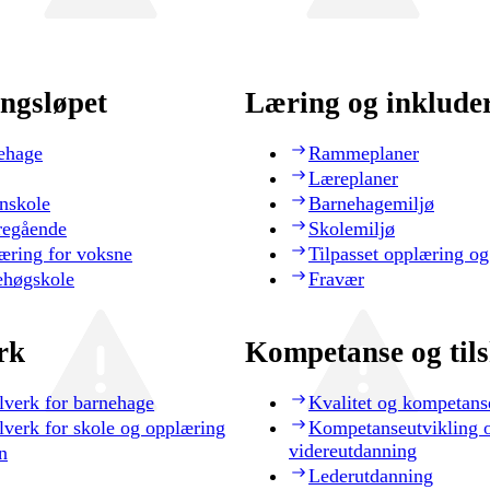
ngsløpet
Læring og inklude
ehage
Rammeplaner
Læreplaner
nskole
Barnehagemiljø
regående
Skolemiljø
æring for voksne
Tilpasset opplæring og
ehøgskole
Fravær
rk
Kompetanse og til
lverk for barnehage
Kvalitet og kompetans
lverk for skole og opplæring
Kompetanseutvikling 
videreutdanning
n
Lederutdanning