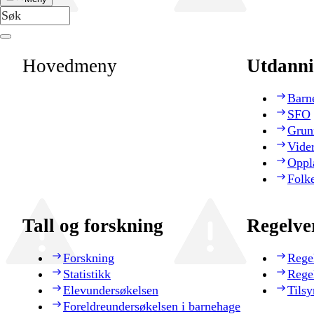
Hovedmeny
Utdanni
Barn
SFO
Grun
Vide
Oppl
Folk
Tall og forskning
Regelve
Forskning
Rege
Statistikk
Rege
Elevundersøkelsen
Tilsy
Foreldreundersøkelsen i barnehage