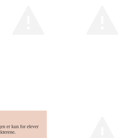
en er kun for elever
kterene.