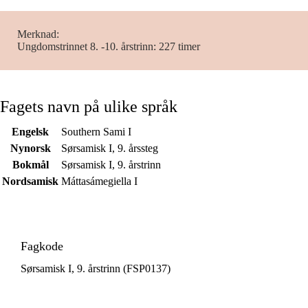
Merknad
Ungdomstrinnet 8. -10. årstrinn: 227 timer
Fagets navn på ulike språk
Engelsk
Southern Sami I
Nynorsk
Sørsamisk I, 9. årssteg
Bokmål
Sørsamisk I, 9. årstrinn
Nordsamisk
Máttasámegiella I
Fagkode
Sørsamisk I, 9. årstrinn (FSP0137)