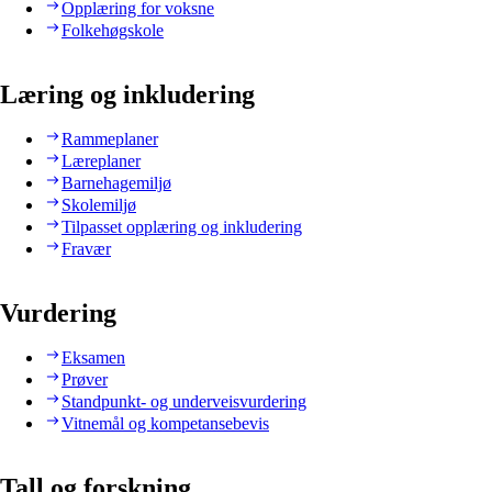
Opplæring for voksne
Folkehøgskole
Læring og inkludering
Rammeplaner
Læreplaner
Barnehagemiljø
Skolemiljø
Tilpasset opplæring og inkludering
Fravær
Vurdering
Eksamen
Prøver
Standpunkt- og underveisvurdering
Vitnemål og kompetansebevis
Tall og forskning