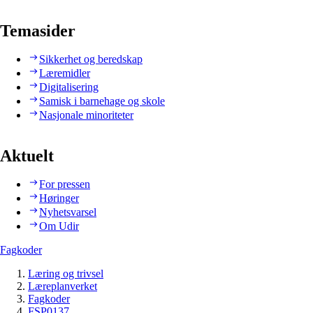
Temasider
Sikkerhet og beredskap
Læremidler
Digitalisering
Samisk i barnehage og skole
Nasjonale minoriteter
Aktuelt
For pressen
Høringer
Nyhetsvarsel
Om Udir
Fagkoder
Læring og trivsel
Læreplanverket
Fagkoder
FSP0137