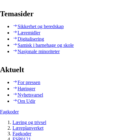
Temasider
Sikkerhet og beredskap
Læremidler
Digitalisering
Samisk i barnehage og skole
Nasjonale minoriteter
Aktuelt
For pressen
Høringer
Nyhetsvarsel
Om Udir
Fagkoder
Læring og trivsel
Læreplanverket
Fagkoder
FSP0121