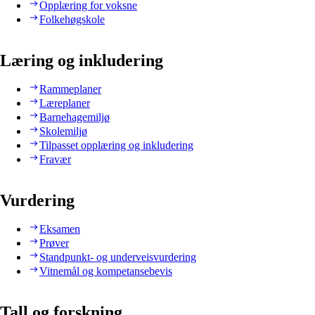
Opplæring for voksne
Folkehøgskole
Læring og inkludering
Rammeplaner
Læreplaner
Barnehagemiljø
Skolemiljø
Tilpasset opplæring og inkludering
Fravær
Vurdering
Eksamen
Prøver
Standpunkt- og underveisvurdering
Vitnemål og kompetansebevis
Tall og forskning