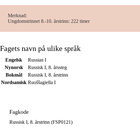
Merknad
Ungdomstrinnet 8.-10. årstrinn: 222 timer
Fagets navn på ulike språk
Engelsk
Russian I
Nynorsk
Russisk I, 8. årssteg
Bokmål
Russisk I, 8. årstrinn
Nordsamisk
Ruoššagiella I
Fagkode
Russisk I, 8. årstrinn (FSP0121)