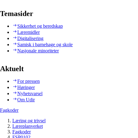
Temasider
Sikkerhet og beredskap
Læremidler
Digitalisering
Samisk i barnehage og skole
Nasjonale minoriteter
Aktuelt
For pressen
Høringer
Nyhetsvarsel
Om Udir
Fagkoder
Læring og trivsel
Læreplanverket
Fagkoder
FSP0102