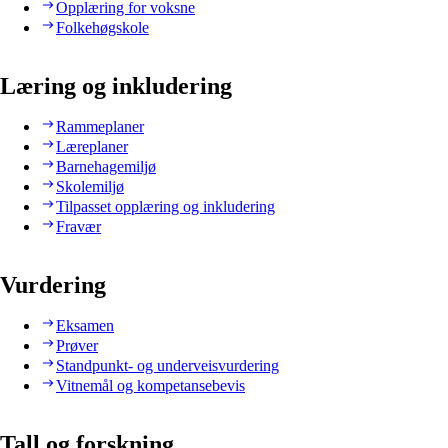
Opplæring for voksne
Folkehøgskole
Læring og inkludering
Rammeplaner
Læreplaner
Barnehagemiljø
Skolemiljø
Tilpasset opplæring og inkludering
Fravær
Vurdering
Eksamen
Prøver
Standpunkt- og underveisvurdering
Vitnemål og kompetansebevis
Tall og forskning