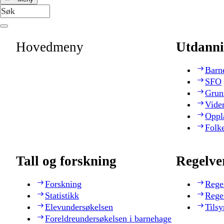
Hovedmeny
Utdanni
Barn
SFO
Grun
Vide
Oppl
Folk
Tall og forskning
Regelve
Forskning
Rege
Statistikk
Rege
Elevundersøkelsen
Tilsy
Foreldreundersøkelsen i barnehage