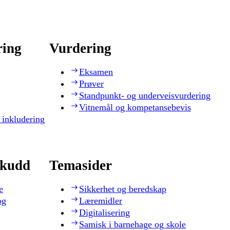
ring
Vurdering
Eksamen
Prøver
Standpunkt- og underveisvurdering
Vitnemål og kompetansebevis
 inkludering
skudd
Temasider
e
Sikkerhet og beredskap
og
Læremidler
Digitalisering
Samisk i barnehage og skole