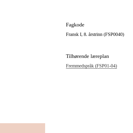
Fagkode
Fransk I, 8. årstrinn (FSP0040)
Tilhørende læreplan
Fremmedspråk (FSP01‑04)