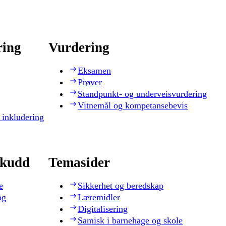
ring
Vurdering
Eksamen
Prøver
Standpunkt- og underveisvurdering
Vitnemål og kompetansebevis
 inkludering
skudd
Temasider
e
Sikkerhet og beredskap
og
Læremidler
Digitalisering
Samisk i barnehage og skole