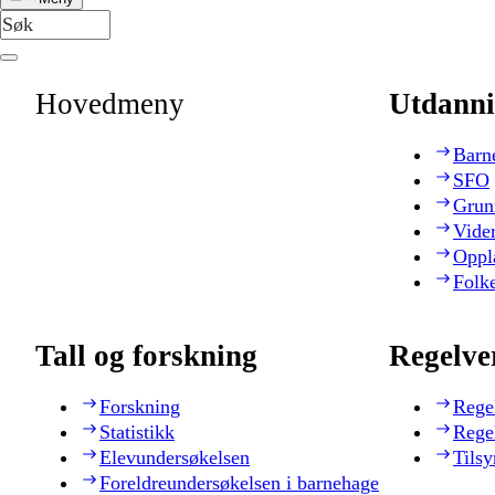
Hovedmeny
Utdanni
Barn
SFO
Grun
Vide
Oppl
Folk
Tall og forskning
Regelve
Forskning
Rege
Statistikk
Rege
Elevundersøkelsen
Tilsy
Foreldreundersøkelsen i barnehage