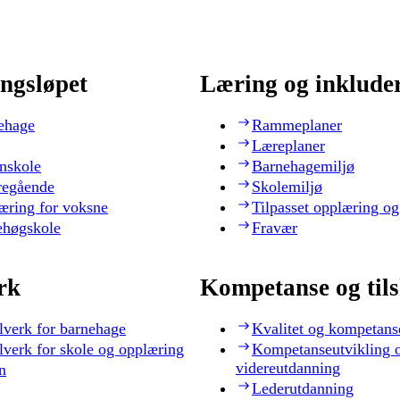
ngsløpet
Læring og inklude
ehage
Rammeplaner
Læreplaner
nskole
Barnehagemiljø
regående
Skolemiljø
æring for voksne
Tilpasset opplæring og
ehøgskole
Fravær
rk
Kompetanse og til
lverk for barnehage
Kvalitet og kompetans
lverk for skole og opplæring
Kompetanseutvikling 
videreutdanning
n
Lederutdanning