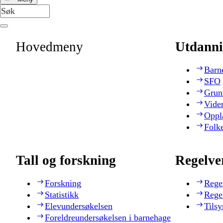
Hovedmeny
Utdanni
Barn
SFO
Grun
Vide
Oppl
Folk
Tall og forskning
Regelve
Forskning
Rege
Statistikk
Rege
Elevundersøkelsen
Tilsy
Foreldreundersøkelsen i barnehage