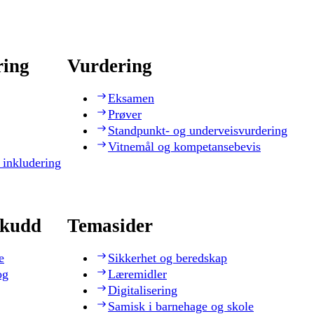
ring
Vurdering
Eksamen
Prøver
Standpunkt- og underveisvurdering
Vitnemål og kompetansebevis
 inkludering
skudd
Temasider
e
Sikkerhet og beredskap
og
Læremidler
Digitalisering
Samisk i barnehage og skole