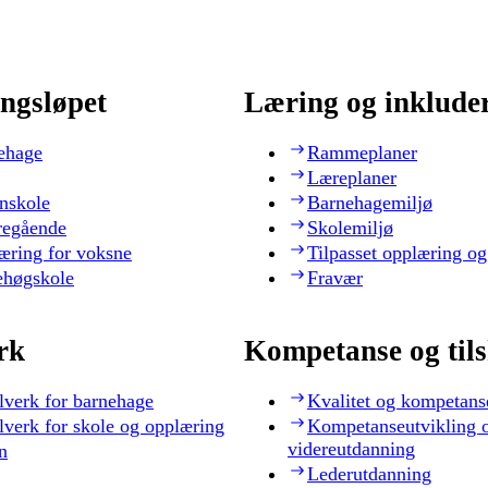
ngsløpet
Læring og inklude
ehage
Rammeplaner
Læreplaner
nskole
Barnehagemiljø
regående
Skolemiljø
æring for voksne
Tilpasset opplæring og
ehøgskole
Fravær
rk
Kompetanse og til
lverk for barnehage
Kvalitet og kompetans
lverk for skole og opplæring
Kompetanseutvikling 
videreutdanning
n
Lederutdanning