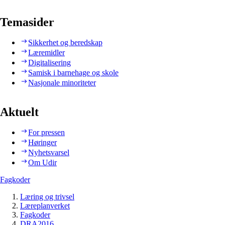
Temasider
Sikkerhet og beredskap
Læremidler
Digitalisering
Samisk i barnehage og skole
Nasjonale minoriteter
Aktuelt
For pressen
Høringer
Nyhetsvarsel
Om Udir
Fagkoder
Læring og trivsel
Læreplanverket
Fagkoder
DRA2016