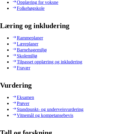
Opplæring for voksne
Folkehøgskole
Læring og inkludering
Rammeplaner
Læreplaner
Barnehagemiljø
Skolemiljø
Tilpasset opplæring og inkludering
Fravær
Vurdering
Eksamen
Prøver
Standpunkt- og underveisvurdering
Vitnemål og kompetansebevis
Tall og forskning