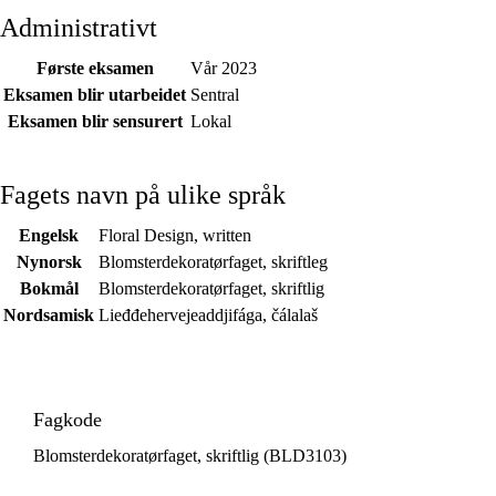
Administrativt
Første eksamen
Vår 2023
Eksamen blir utarbeidet
Sentral
Eksamen blir sensurert
Lokal
Fagets navn på ulike språk
Engelsk
Floral Design, written
Nynorsk
Blomsterdekoratørfaget, skriftleg
Bokmål
Blomsterdekoratørfaget, skriftlig
Nordsamisk
Lieđđehervejeaddjifága, čálalaš
Fagkode
Blomsterdekoratørfaget, skriftlig (BLD3103)