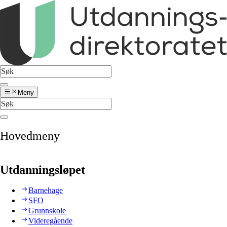
Meny
Hovedmeny
Utdanningsløpet
Barnehage
SFO
Grunnskole
Videregående