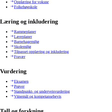
Opplæring for voksne
Folkehøgskole
Læring og inkludering
Rammeplaner
Læreplaner
Barnehagemiljø
Skolemiljø
Tilpasset opplæring og inkludering
Fravær
Vurdering
Eksamen
Prøver
Standpunkt- og underveisvurdering
Vitnemål og kompetansebevis
Tall og forskning