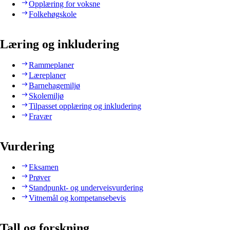
Opplæring for voksne
Folkehøgskole
Læring og inkludering
Rammeplaner
Læreplaner
Barnehagemiljø
Skolemiljø
Tilpasset opplæring og inkludering
Fravær
Vurdering
Eksamen
Prøver
Standpunkt- og underveisvurdering
Vitnemål og kompetansebevis
Tall og forskning