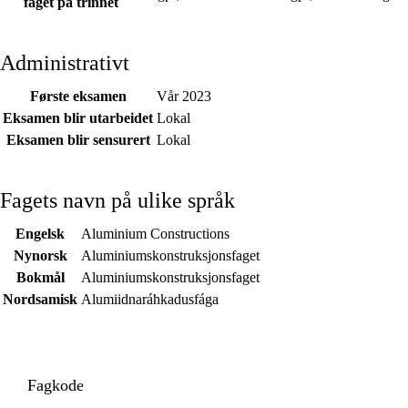
faget på trinnet
Administrativt
Første eksamen
Vår 2023
Eksamen blir utarbeidet
Lokal
Eksamen blir sensurert
Lokal
Fagets navn på ulike språk
Engelsk
Aluminium Constructions
Nynorsk
Aluminiumskonstruksjonsfaget
Bokmål
Aluminiumskonstruksjonsfaget
Nordsamisk
Alumiidnaráhkadusfága
Fagkode