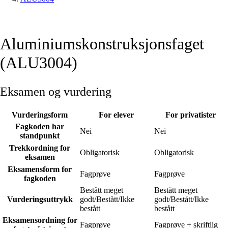
Aluminiumskonstruksjonsfaget
(ALU3004)
Eksamen og vurdering
Vurderingsform
For elever
For privatister
Fagkoden har
Nei
Nei
standpunkt
Trekkordning for
Obligatorisk
Obligatorisk
eksamen
Eksamensform for
Fagprøve
Fagprøve
fagkoden
Bestått meget
Bestått meget
Vurderingsuttrykk
godt/Bestått/Ikke
godt/Bestått/Ikke
bestått
bestått
Eksamensordning for
Fagprøve
Fagprøve + skriftlig