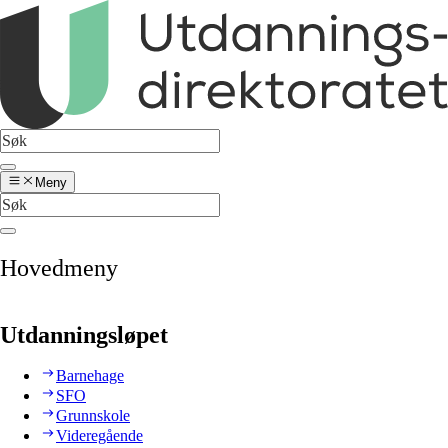
Meny
Hovedmeny
Utdanningsløpet
Barnehage
SFO
Grunnskole
Videregående