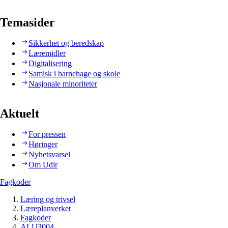
Temasider
Sikkerhet og beredskap
Læremidler
Digitalisering
Samisk i barnehage og skole
Nasjonale minoriteter
Aktuelt
For pressen
Høringer
Nyhetsvarsel
Om Udir
Fagkoder
Læring og trivsel
Læreplanverket
Fagkoder
ALU3004