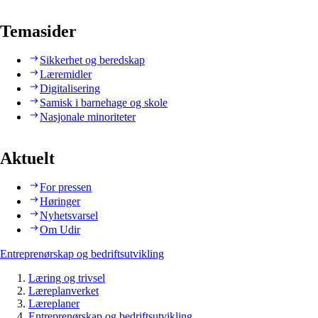
Temasider
Sikkerhet og beredskap
Læremidler
Digitalisering
Samisk i barnehage og skole
Nasjonale minoriteter
Aktuelt
For pressen
Høringer
Nyhetsvarsel
Om Udir
Entreprenørskap og bedriftsutvikling
Læring og trivsel
Læreplanverket
Læreplaner
Entreprenørskap og bedriftsutvikling