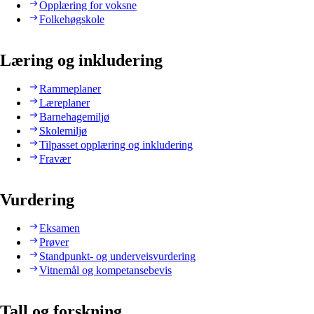
Opplæring for voksne
Folkehøgskole
Læring og inkludering
Rammeplaner
Læreplaner
Barnehagemiljø
Skolemiljø
Tilpasset opplæring og inkludering
Fravær
Vurdering
Eksamen
Prøver
Standpunkt- og underveisvurdering
Vitnemål og kompetansebevis
Tall og forskning