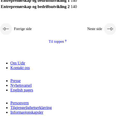
Entreprenørskap og bedriftsutvikling 1
140
Kjerneelementer
Entreprenørskap og bedriftsutvikling 2
140
Tverrfaglige temaer
Grunnleggende ferdigheter
Forrige side
Neste side
Til toppen
Om Udir
Kontakt oss
Presse
Nyhetsvarsel
English pages
Personvern
Tilgjengelighetserklæring
Informasjonskapsler