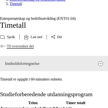
Timetall
Entreprenørskap og bedriftsutvikling (ENT01‑04)
Timetall
Språk
Last ned
Del
Til overordnet del
Innholdsfortegnelse
Timetall er oppgitt i 60-minutters enheter.
Studieforberedende utdanningsprogram
Trinn
Timer totalt
Fagenes relevans og sentrale verdier