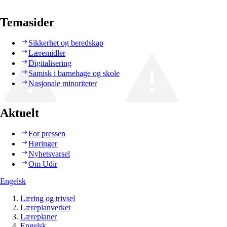
Temasider
Sikkerhet og beredskap
Læremidler
Digitalisering
Samisk i barnehage og skole
Nasjonale minoriteter
Aktuelt
For pressen
Høringer
Nyhetsvarsel
Om Udir
Engelsk
Læring og trivsel
Læreplanverket
Læreplaner
Engelsk