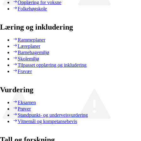
Opplæring for voksne
Folkehøgskole
Læring og inkludering
Rammeplaner
Læreplaner
Barnehagemiljø
Skolemiljø
Tilpasset opplæring og inkludering
Fravær
Vurdering
Eksamen
Prøver
Standpunkt- og underveisvurdering
Vitnemål og kompetansebevis
Tall og forskning