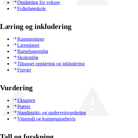
Opplæring for voksne
Folkehøgskole
Læring og inkludering
Rammeplaner
Læreplaner
Barnehagemiljø
Skolemiljø
Tilpasset opplæring og inkludering
Fravær
Vurdering
Eksamen
Prøver
Standpunkt- og underveisvurdering
Vitnemål og kompetansebevis
Tall og forskning