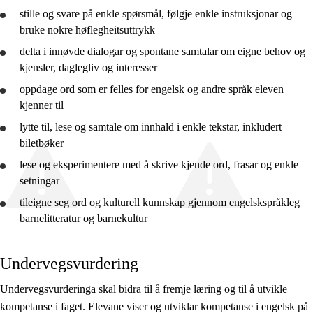
stille og svare på enkle spørsmål, følgje enkle instruksjonar og
10. trinn
bruke
nokre høflegheitsuttrykk
Vg1 YF
delta i innøvde dialogar og spontane samtalar om eigne behov og
kjensler, daglegliv og interesser
Vg1 SF
oppdage ord som er felles for engelsk og andre språk eleven
kjenner til
lytte
til, lese og samtale om innhald i enkle tekstar, inkludert
biletbøker
lese og eksperimentere med å skrive kjende ord, frasar og enkle
setningar
tileigne seg ord og kulturell kunnskap gjennom engelskspråkleg
barnelitteratur og barnekultur
Undervegsvurdering
Undervegsvurderinga skal bidra til å fremje læring og til å utvikle
kompetanse i faget. Elevane viser og utviklar kompetanse i engelsk på