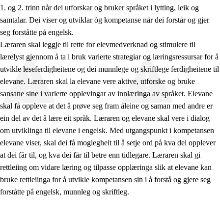
1. og 2. trinn når dei utforskar og bruker språket i lytting, leik og
samtalar. Dei viser og utviklar òg kompetanse når dei forstår og gjer
seg forståtte på engelsk.
Læraren skal leggje til rette for elevmedverknad og stimulere til
lærelyst gjennom å ta i bruk varierte strategiar og læringsressursar for å
utvikle leseferdigheitene og dei munnlege og skriftlege ferdigheitene til
elevane. Læraren skal la elevane vere aktive, utforske og bruke
sansane sine i varierte opplevingar av innlæringa av språket. Elevane
skal få oppleve at det å prøve seg fram åleine og saman med andre er
ein del av det å lære eit språk. Læraren og elevane skal vere i dialog
om utviklinga til elevane i engelsk. Med utgangspunkt i kompetansen
elevane viser, skal dei få moglegheit til å setje ord på kva dei opplever
at dei får til, og kva dei får til betre enn tidlegare. Læraren skal gi
rettleiing om vidare læring og tilpasse opplæringa slik at elevane kan
bruke rettleiinga for å utvikle kompetansen sin i å forstå og gjere seg
forståtte på engelsk, munnleg og skriftleg.