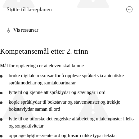
Støtte til læreplanen
Vis ressursar
Fagrelevans og sentrale verdiar
Kompetansemål etter 2. trinn
Kjerneelement
Tverrfaglege tema
Mål for opplæringa er at eleven skal kunne
Grunnleggjande ferdigheiter
bruke
digitale ressursar for å oppleve språket via autentiske
språkmodellar og samtalepartnarar
lytte
til og kjenne att språklydar og stavingar i ord
kople språklydar til bokstavar og stavemønster og trekkje
bokstavlydar saman til ord
2. trinn
lytte
til og
utforske
det engelske alfabetet og uttalemønster i leik-
4. trinn
og songaktivitetar
7. trinn
oppdage høgfrekvente ord og frasar i ulike typar tekstar