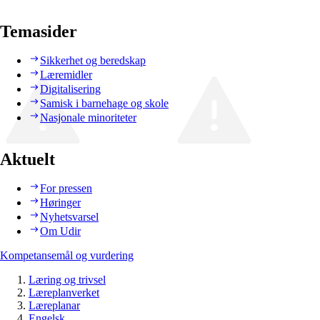
Temasider
Sikkerhet og beredskap
Læremidler
Digitalisering
Samisk i barnehage og skole
Nasjonale minoriteter
Aktuelt
For pressen
Høringer
Nyhetsvarsel
Om Udir
Kompetansemål og vurdering
Læring og trivsel
Læreplanverket
Læreplanar
Engelsk