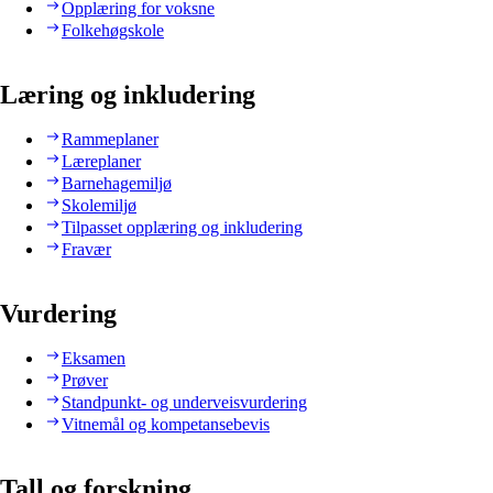
Opplæring for voksne
Folkehøgskole
Læring og inkludering
Rammeplaner
Læreplaner
Barnehagemiljø
Skolemiljø
Tilpasset opplæring og inkludering
Fravær
Vurdering
Eksamen
Prøver
Standpunkt- og underveisvurdering
Vitnemål og kompetansebevis
Tall og forskning