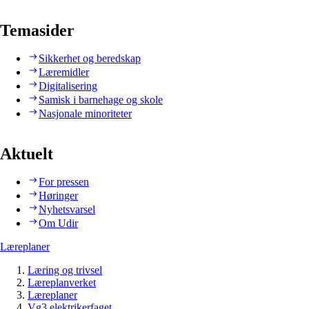
Temasider
Sikkerhet og beredskap
Læremidler
Digitalisering
Samisk i barnehage og skole
Nasjonale minoriteter
Aktuelt
For pressen
Høringer
Nyhetsvarsel
Om Udir
Læreplaner
Læring og trivsel
Læreplanverket
Læreplaner
Vg3 elektrikerfaget