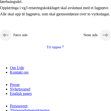
førebuingsdel.
Kjerneelement
Opplæringa i vg3 ernæringskokkfaget skal avsluttast med ei fagprøve.
Alle skal opp til fagprøva, som skal gjennomførast over to vyrkedagar.
Tverrfaglege tema
Grunnleggjande ferdigheiter
Førre side
Neste side
Til toppen
Om Udir
Kontakt oss
Presse
Nyhetsvarsel
English pages
Personvern
Tilgjengelighetserklæring