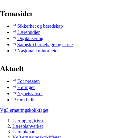
Temasider
Sikkerhet og beredskap
Læremidler
Digitalisering
Samisk i barnehage og skole
Nasjonale minoriteter
Aktuelt
For pressen
Høringer
Nyhetsvarsel
Om Udir
Vg3 ernæringskokkfaget
Læring og trivsel
Læreplanverket
Læreplanar
Vg3 ernæringskokkfaget