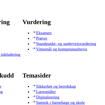
ring
Vurdering
Eksamen
Prøver
Standpunkt- og underveisvurdering
Vitnemål og kompetansebevis
 inkludering
skudd
Temasider
e
Sikkerhet og beredskap
og
Læremidler
Digitalisering
Samisk i barnehage og skole