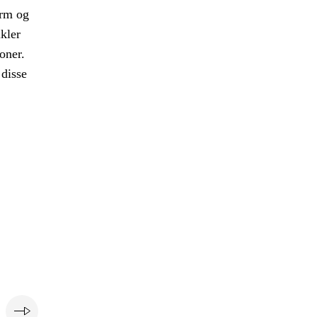
orm og
ikler
oner.
 disse
e