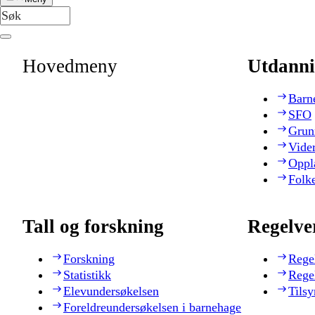
Hovedmeny
Utdanni
Barn
SFO
Grun
Vide
Oppl
Folk
Tall og forskning
Regelve
Forskning
Rege
Statistikk
Rege
Elevundersøkelsen
Tilsy
Foreldreundersøkelsen i barnehage