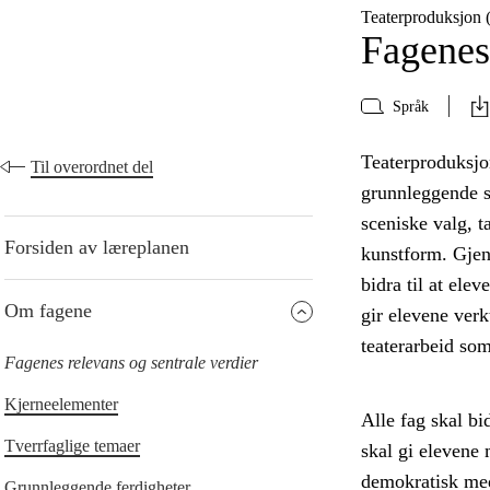
Teaterproduksjon
Fagenes 
Språk
Teaterproduksjo
Til overordnet del
grunnleggende sk
sceniske valg, t
Forsiden av læreplanen
kunstform. Gjenn
bidra til at elev
Om fagene
gir elevene ver
teaterarbeid som
Fagenes relevans og sentrale verdier
Kjerneelementer
Alle fag skal bi
Tverrfaglige temaer
skal gi elevene 
demokratisk med
Grunnleggende ferdigheter