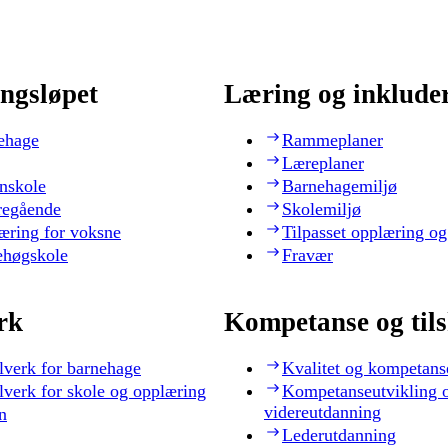
ngsløpet
Læring og inklude
ehage
Rammeplaner
Læreplaner
nskole
Barnehagemiljø
regående
Skolemiljø
æring for voksne
Tilpasset opplæring og
ehøgskole
Fravær
rk
Kompetanse og til
lverk for barnehage
Kvalitet og kompetans
lverk for skole og opplæring
Kompetanseutvikling 
videreutdanning
n
Lederutdanning