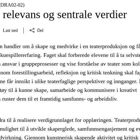
 (DRA02‑02)
relevans og sentrale verdier
Last ned
Del
n handler om å skape og medvirke i en teaterproduksjon og f
uespillererfaring. Faget skal forberede elevene til å ta selvs
a ansvar i gruppeprosesser og vise forståelse av teater som kol
om forestillingsarbeid, refleksjon og kritisk tenkning skal fa
ene får innsikt i ulike teaterfaglige perspektiver og innganger.
ktøy til å kunne skape, samarbeide og kommunisere i kreativt
 ruster dem til et framtidig samfunns- og arbeidsliv.
dra til å realisere verdigrunnlaget for opplæringen. Teaterpro
mulighet til å utvikle skaperglede, samfunnsengasjement og ev
virkning. Gjennom kunstnerisk skapende aktivitet og kritisk