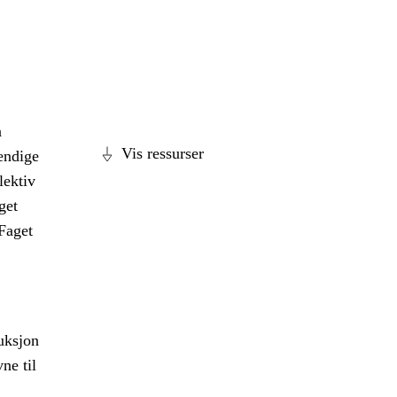
å
Vis ressurser
tendige
lektiv
get
 Faget
duksjon
ne til