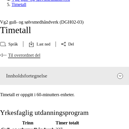
Timetall
Vg2 gull- og sølvsmedhåndverk (DGH02‑03)
Timetall
Språk
Last ned
Del
Til overordnet del
Innholdsfortegnelse
Timetall er oppgitt i 60-minutters enheter.
Yrkesfaglig utdanningsprogram
Trinn
Timer totalt
Fagenes relevans og sentrale verdier