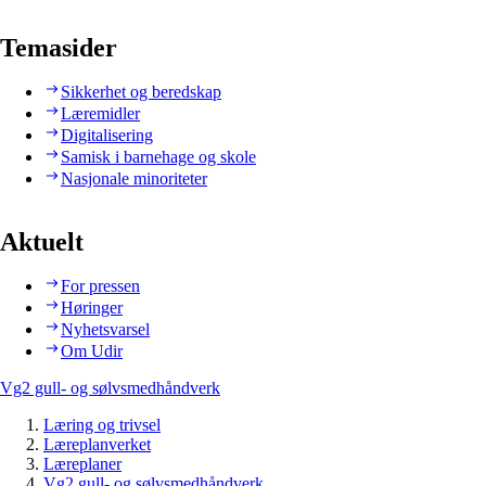
Temasider
Sikkerhet og beredskap
Læremidler
Digitalisering
Samisk i barnehage og skole
Nasjonale minoriteter
Aktuelt
For pressen
Høringer
Nyhetsvarsel
Om Udir
Vg2 gull- og sølvsmedhåndverk
Læring og trivsel
Læreplanverket
Læreplaner
Vg2 gull- og sølvsmedhåndverk