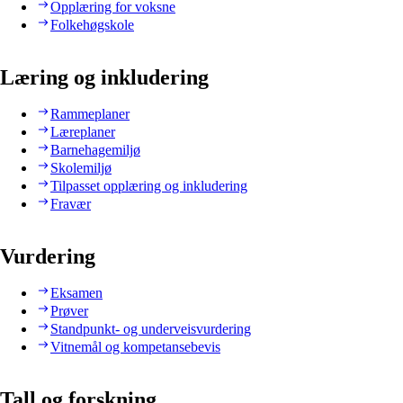
Opplæring for voksne
Folkehøgskole
Læring og inkludering
Rammeplaner
Læreplaner
Barnehagemiljø
Skolemiljø
Tilpasset opplæring og inkludering
Fravær
Vurdering
Eksamen
Prøver
Standpunkt- og underveisvurdering
Vitnemål og kompetansebevis
Tall og forskning