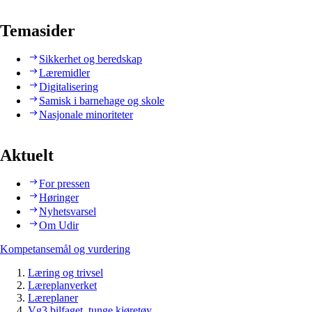
Temasider
Sikkerhet og beredskap
Læremidler
Digitalisering
Samisk i barnehage og skole
Nasjonale minoriteter
Aktuelt
For pressen
Høringer
Nyhetsvarsel
Om Udir
Kompetansemål og vurdering
Læring og trivsel
Læreplanverket
Læreplaner
Vg3 bilfaget, tunge kjøretøy