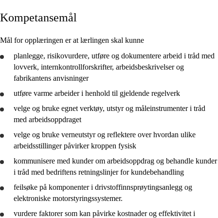
Kompetansemål
Kjerneelementer
Tverrfaglige temaer
Mål for opplæringen er at lærlingen skal kunne
Grunnleggende ferdigheter
planlegge
, risikovurdere, utføre og
dokumentere
arbeid i tråd med
lovverk, internkontrollforskrifter, arbeidsbeskrivelser og
fabrikantens anvisninger
utføre varme arbeider i henhold til gjeldende regelverk
velge og
bruke
egnet verktøy, utstyr og måleinstrumenter i tråd
Vg3 bilfaget, tunge kjøretøy
med arbeidsoppdraget
velge og
bruke
verneutstyr og
reflektere
over hvordan ulike
arbeidsstillinger påvirker kroppen fysisk
kommunisere med kunder om arbeidsoppdrag og behandle kunder
i tråd med bedriftens retningslinjer for kundebehandling
feilsøke på komponenter i drivstoffinnsprøytingsanlegg og
elektroniske motorstyringssystemer.
vurdere
faktorer som kan påvirke kostnader og effektivitet i