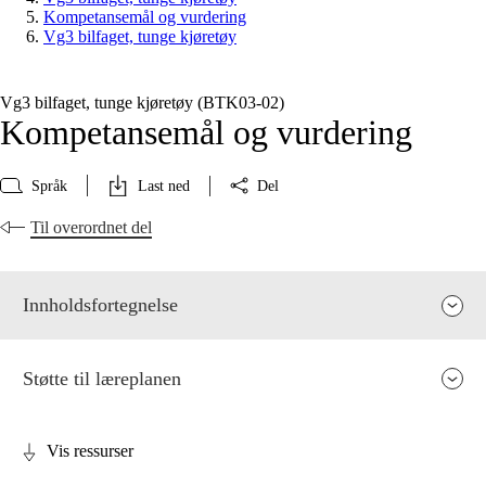
Kompetansemål og vurdering
Vg3 bilfaget, tunge kjøretøy
Vg3 bilfaget, tunge kjøretøy (BTK03‑02)
Kompetansemål og vurdering
Språk
Last ned
Del
Til overordnet del
Innholdsfortegnelse
Støtte til læreplanen
Vis ressurser
Fagets relevans og sentrale verdier