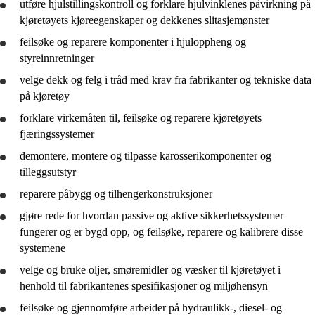
utføre hjulstillingskontroll og forklare hjulvinklenes påvirkning på
kjøretøyets kjøreegenskaper og dekkenes slitasjemønster
feilsøke og reparere komponenter i hjuloppheng og
styreinnretninger
velge dekk og felg i tråd med krav fra fabrikanter og tekniske data
på kjøretøy
forklare virkemåten til, feilsøke og reparere kjøretøyets
fjæringssystemer
demontere, montere og tilpasse karosserikomponenter og
tilleggsutstyr
reparere påbygg og tilhengerkonstruksjoner
gjøre rede for
hvordan passive og aktive sikkerhetssystemer
fungerer og er bygd opp, og feilsøke, reparere og kalibrere disse
systemene
velge og
bruke
oljer, smøremidler og væsker til kjøretøyet i
henhold til fabrikantenes spesifikasjoner og miljøhensyn
feilsøke og
gjennomføre
arbeider på hydraulikk-, diesel- og