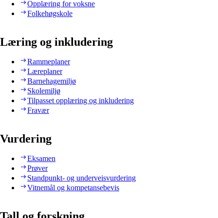
Opplæring for voksne
Folkehøgskole
Læring og inkludering
Rammeplaner
Læreplaner
Barnehagemiljø
Skolemiljø
Tilpasset opplæring og inkludering
Fravær
Vurdering
Eksamen
Prøver
Standpunkt- og underveisvurdering
Vitnemål og kompetansebevis
Tall og forskning