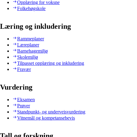
Opplæring for voksne
Folkehøgskole
Læring og inkludering
Rammeplaner
Læreplaner
Barnehagemiljø
Skolemiljø
Tilpasset opplæring og inkludering
Fravær
Vurdering
Eksamen
Prøver
Standpunkt- og underveisvurdering
Vitnemål og kompetansebevis
Tall og forskning