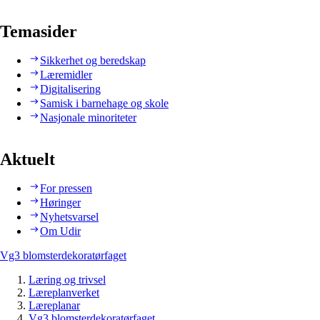
Temasider
Sikkerhet og beredskap
Læremidler
Digitalisering
Samisk i barnehage og skole
Nasjonale minoriteter
Aktuelt
For pressen
Høringer
Nyhetsvarsel
Om Udir
Vg3 blomsterdekoratørfaget
Læring og trivsel
Læreplanverket
Læreplanar
Vg3 blomsterdekoratørfaget