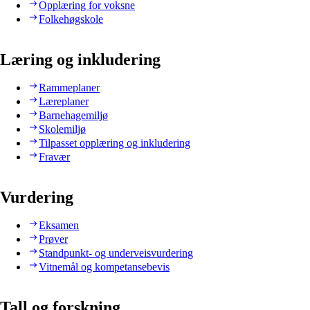
Opplæring for voksne
Folkehøgskole
Læring og inkludering
Rammeplaner
Læreplaner
Barnehagemiljø
Skolemiljø
Tilpasset opplæring og inkludering
Fravær
Vurdering
Eksamen
Prøver
Standpunkt- og underveisvurdering
Vitnemål og kompetansebevis
Tall og forskning