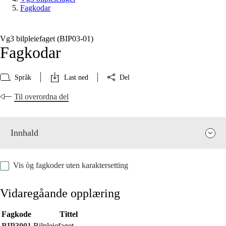
Fagkodar
Vg3 bilpleiefaget (BIP03‑01)
Fagkodar
Språk
Last ned
Del
Til overordna del
Innhald
Vis òg fagkoder uten karaktersetting
Vidaregåande opplæring
Fagkode
Tittel
Fagrelevans og sentrale verdiar
BIP3001
Bilpleiefaget