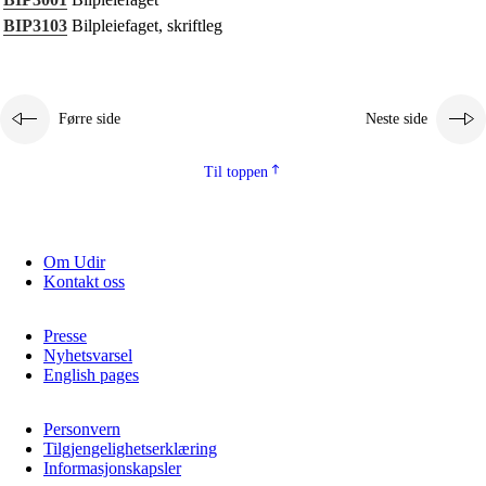
Kjerneelement
BIP3103
Bilpleiefaget, skriftleg
Tverrfaglege tema
Grunnleggjande ferdigheiter
Førre side
Neste side
Til toppen
Om Udir
Kontakt oss
Presse
Nyhetsvarsel
English pages
Personvern
Tilgjengelighetserklæring
Informasjonskapsler