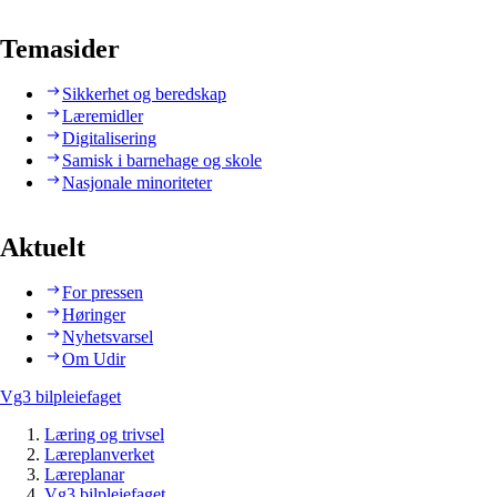
Temasider
Sikkerhet og beredskap
Læremidler
Digitalisering
Samisk i barnehage og skole
Nasjonale minoriteter
Aktuelt
For pressen
Høringer
Nyhetsvarsel
Om Udir
Vg3 bilpleiefaget
Læring og trivsel
Læreplanverket
Læreplanar
Vg3 bilpleiefaget