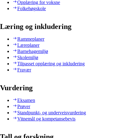
Opplæring for voksne
Folkehøgskole
Læring og inkludering
Rammeplaner
Læreplaner
Barnehagemiljø
Skolemiljø
Tilpasset opplæring og inkludering
Fravær
Vurdering
Eksamen
Prøver
Standpunkt- og underveisvurdering
Vitnemål og kompetansebevis
Tall og forskning