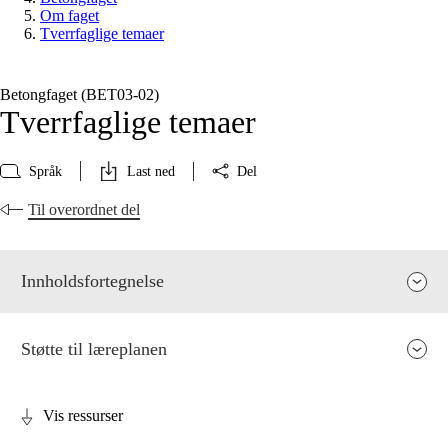
Om faget
Tverrfaglige temaer
Betongfaget (BET03‑02)
Tverrfaglige temaer
Språk
Last ned
Del
Til overordnet del
Innholdsfortegnelse
Støtte til læreplanen
Vis ressurser
Fagets relevans og sentrale verdier