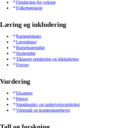
Opplæring for voksne
Folkehøgskole
Læring og inkludering
Rammeplaner
Læreplaner
Barnehagemiljø
Skolemiljø
Tilpasset opplæring og inkludering
Fravær
Vurdering
Eksamen
Prøver
Standpunkt- og underveisvurdering
Vitnemål og kompetansebevis
Tall og forskning