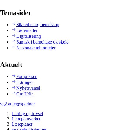
Temasider
Sikkerhet og beredskap
Læremidler
Digitalisering
Samisk i barnehage og skole
Nasjonale minoriteter
Aktuelt
For pressen
Høringer
Nyhetsvarsel
Om Udir
vg2 anleggsgartner
Læring og trivsel
Læreplanverket
Læreplaner
vg2 anleggsgartner