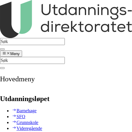
Meny
Hovedmeny
Utdanningsløpet
Barnehage
SFO
Grunnskole
Videregående