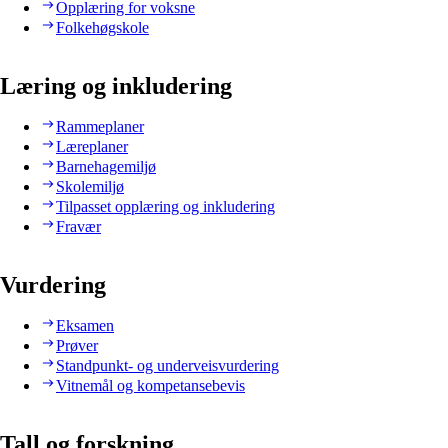
Opplæring for voksne
Folkehøgskole
Læring og inkludering
Rammeplaner
Læreplaner
Barnehagemiljø
Skolemiljø
Tilpasset opplæring og inkludering
Fravær
Vurdering
Eksamen
Prøver
Standpunkt- og underveisvurdering
Vitnemål og kompetansebevis
Tall og forskning