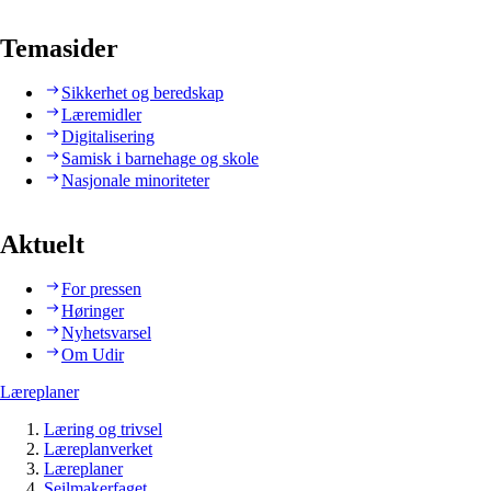
Temasider
Sikkerhet og beredskap
Læremidler
Digitalisering
Samisk i barnehage og skole
Nasjonale minoriteter
Aktuelt
For pressen
Høringer
Nyhetsvarsel
Om Udir
Læreplaner
Læring og trivsel
Læreplanverket
Læreplaner
Seilmakerfaget