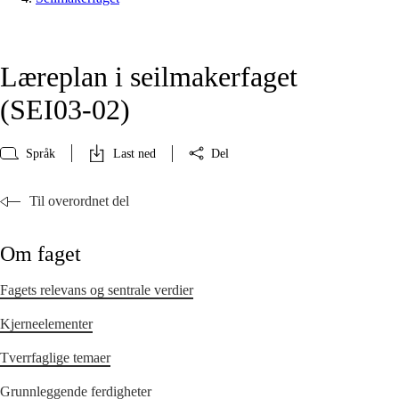
Læreplan i seilmakerfaget
(SEI03‑02)
Språk
Last ned
Del
Til overordnet del
Om faget
Fagets relevans og sentrale verdier
Kjerneelementer
Tverrfaglige temaer
Grunnleggende ferdigheter