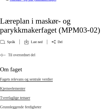
Læreplan i maskør- og
parykkmakerfaget (MPM03‑02)
Språk
Last ned
Del
Til overordnet del
Om faget
Fagets relevans og sentrale verdier
Kjerneelementer
Tverrfaglige temaer
Grunnleggende ferdigheter