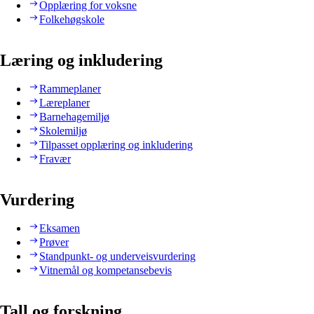
Opplæring for voksne
Folkehøgskole
Læring og inkludering
Rammeplaner
Læreplaner
Barnehagemiljø
Skolemiljø
Tilpasset opplæring og inkludering
Fravær
Vurdering
Eksamen
Prøver
Standpunkt- og underveisvurdering
Vitnemål og kompetansebevis
Tall og forskning