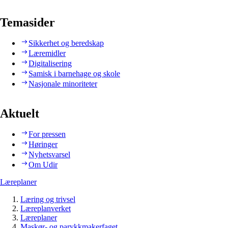
Temasider
Sikkerhet og beredskap
Læremidler
Digitalisering
Samisk i barnehage og skole
Nasjonale minoriteter
Aktuelt
For pressen
Høringer
Nyhetsvarsel
Om Udir
Læreplaner
Læring og trivsel
Læreplanverket
Læreplaner
Maskør- og parykkmakerfaget