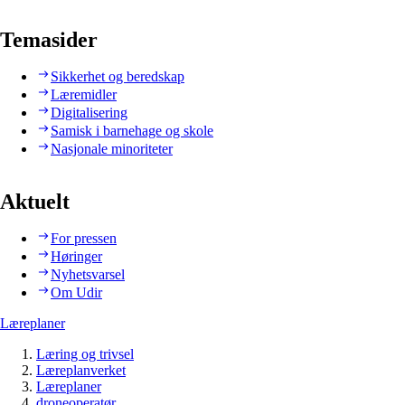
Temasider
Sikkerhet og beredskap
Læremidler
Digitalisering
Samisk i barnehage og skole
Nasjonale minoriteter
Aktuelt
For pressen
Høringer
Nyhetsvarsel
Om Udir
Læreplaner
Læring og trivsel
Læreplanverket
Læreplaner
droneoperatør