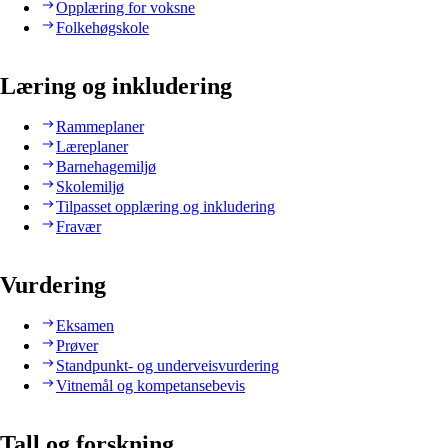
Opplæring for voksne
Folkehøgskole
Læring og inkludering
Rammeplaner
Læreplaner
Barnehagemiljø
Skolemiljø
Tilpasset opplæring og inkludering
Fravær
Vurdering
Eksamen
Prøver
Standpunkt- og underveisvurdering
Vitnemål og kompetansebevis
Tall og forskning