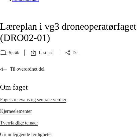
Læreplan i vg3 droneoperatørfaget
(DRO02‑01)
Språk
Last ned
Del
Til overordnet del
Om faget
Fagets relevans og sentrale verdier
Kjerneelementer
Tverrfaglige temaer
Grunnleggende ferdigheter