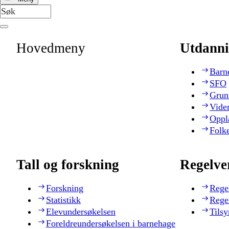
Hovedmeny
Utdanni
Barn
SFO
Grun
Vide
Oppl
Folk
Tall og forskning
Regelve
Forskning
Rege
Statistikk
Rege
Elevundersøkelsen
Tilsy
Foreldreundersøkelsen i barnehage