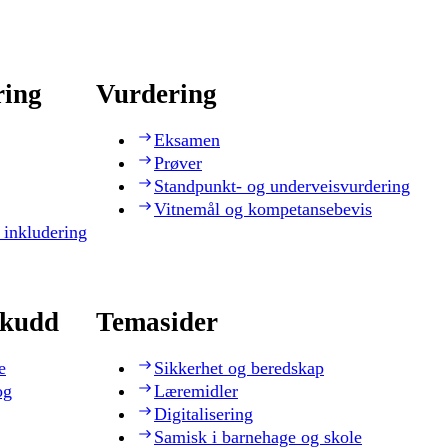
ring
Vurdering
Eksamen
Prøver
Standpunkt- og underveisvurdering
Vitnemål og kompetansebevis
 inkludering
skudd
Temasider
e
Sikkerhet og beredskap
og
Læremidler
Digitalisering
Samisk i barnehage og skole