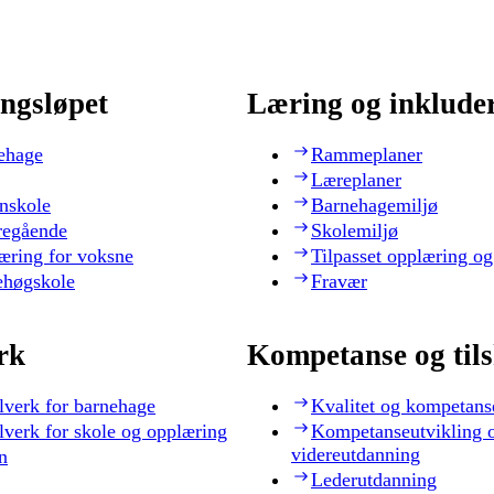
ngsløpet
Læring og inklude
ehage
Rammeplaner
Læreplaner
nskole
Barnehagemiljø
regående
Skolemiljø
æring for voksne
Tilpasset opplæring og
ehøgskole
Fravær
rk
Kompetanse og til
lverk for barnehage
Kvalitet og kompetans
lverk for skole og opplæring
Kompetanseutvikling 
videreutdanning
n
Lederutdanning