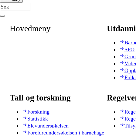
Hovedmeny
Utdanni
Barn
SFO
Grun
Vide
Oppl
Folk
Tall og forskning
Regelve
Forskning
Rege
Statistikk
Rege
Elevundersøkelsen
Tilsy
Foreldreundersøkelsen i barnehage