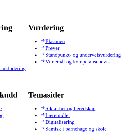
ring
Vurdering
Eksamen
Prøver
Standpunkt- og underveisvurdering
Vitnemål og kompetansebevis
 inkludering
skudd
Temasider
e
Sikkerhet og beredskap
og
Læremidler
Digitalisering
Samisk i barnehage og skole