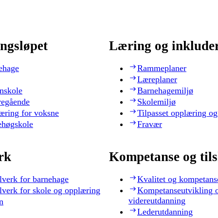
ngsløpet
Læring og inklude
ehage
Rammeplaner
Læreplaner
nskole
Barnehagemiljø
regående
Skolemiljø
æring for voksne
Tilpasset opplæring og
ehøgskole
Fravær
rk
Kompetanse og til
lverk for barnehage
Kvalitet og kompetans
lverk for skole og opplæring
Kompetanseutvikling 
videreutdanning
n
Lederutdanning