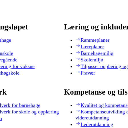
ngsløpet
Læring og inklude
ehage
Rammeplaner
Læreplaner
nskole
Barnehagemiljø
regående
Skolemiljø
æring for voksne
Tilpasset opplæring og
ehøgskole
Fravær
rk
Kompetanse og til
lverk for barnehage
Kvalitet og kompetans
lverk for skole og opplæring
Kompetanseutvikling 
videreutdanning
n
Lederutdanning