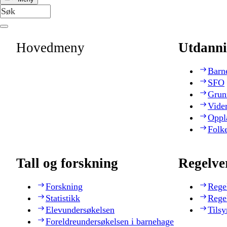
Hovedmeny
Utdanni
Barn
SFO
Grun
Vide
Oppl
Folk
Tall og forskning
Regelve
Forskning
Rege
Statistikk
Rege
Elevundersøkelsen
Tilsy
Foreldreundersøkelsen i barnehage