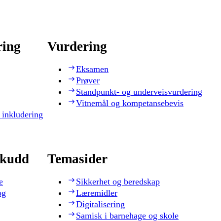
ring
Vurdering
Eksamen
Prøver
Standpunkt- og underveisvurdering
Vitnemål og kompetansebevis
 inkludering
skudd
Temasider
e
Sikkerhet og beredskap
og
Læremidler
Digitalisering
Samisk i barnehage og skole