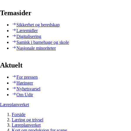
Temasider
Sikkerhet og beredskap
Læremidler
Digitalisering
Samisk i barnehage og skole
Nasjonale minoriteter
Aktuelt
For pressen
Høringer
Nyhetsvarsel
Om Udir
Læreplanverket
Forside
Læring og trivsel
Læreplanverket
Kort om produksjon for scene