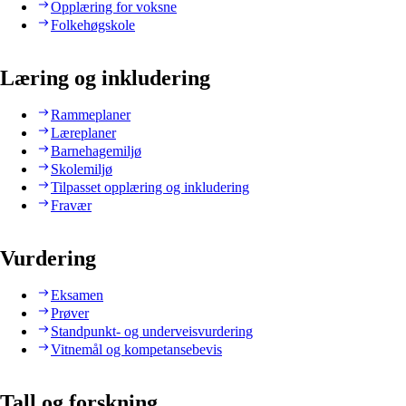
Opplæring for voksne
Folkehøgskole
Læring og inkludering
Rammeplaner
Læreplaner
Barnehagemiljø
Skolemiljø
Tilpasset opplæring og inkludering
Fravær
Vurdering
Eksamen
Prøver
Standpunkt- og underveisvurdering
Vitnemål og kompetansebevis
Tall og forskning