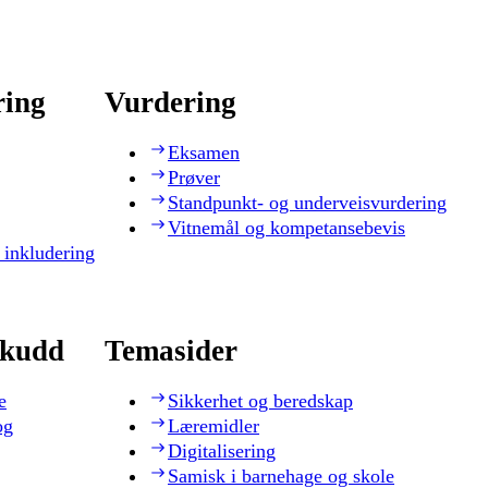
ring
Vurdering
Eksamen
Prøver
Standpunkt- og underveisvurdering
Vitnemål og kompetansebevis
 inkludering
skudd
Temasider
e
Sikkerhet og beredskap
og
Læremidler
Digitalisering
Samisk i barnehage og skole