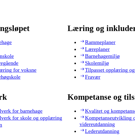
ngsløpet
Læring og inklude
ehage
Rammeplaner
Læreplaner
nskole
Barnehagemiljø
regående
Skolemiljø
æring for voksne
Tilpasset opplæring og
ehøgskole
Fravær
rk
Kompetanse og til
lverk for barnehage
Kvalitet og kompetans
lverk for skole og opplæring
Kompetanseutvikling 
videreutdanning
n
Lederutdanning