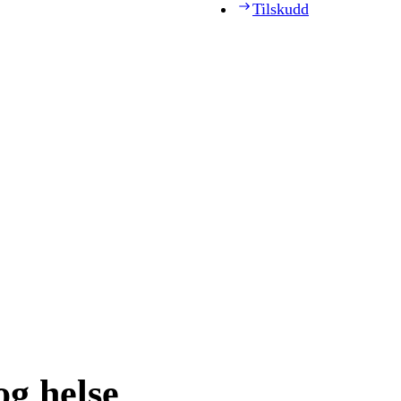
Tilskudd
og helse