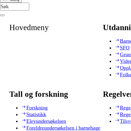
Hovedmeny
Utdanni
Barn
SFO
Grun
Vide
Oppl
Folk
Tall og forskning
Regelve
Forskning
Rege
Statistikk
Rege
Elevundersøkelsen
Tilsy
Foreldreundersøkelsen i barnehage