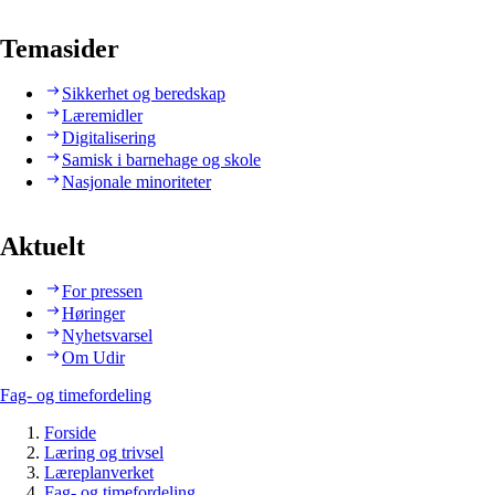
Temasider
Sikkerhet og beredskap
Læremidler
Digitalisering
Samisk i barnehage og skole
Nasjonale minoriteter
Aktuelt
For pressen
Høringer
Nyhetsvarsel
Om Udir
Fag- og timefordeling
Forside
Læring og trivsel
Læreplanverket
Fag- og timefordeling