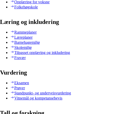
Opplæring for voksne
Folkehøgskole
Læring og inkludering
Rammeplaner
Læreplaner
Barnehagemiljø
Skolemiljø
Tilpasset opplæring og inkludering
Fravær
Vurdering
Eksamen
Prøver
Standpunkt- og underveisvurdering
Vitnemål og kompetansebevis
Tall og forskning