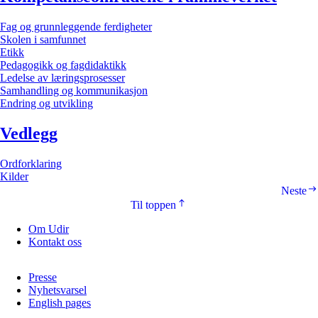
Fag og grunnleggende ferdigheter
Skolen i samfunnet
Etikk
Pedagogikk og fagdidaktikk
Ledelse av læringsprosesser
Samhandling og kommunikasjon
Endring og utvikling
Vedlegg
Ordforklaring
Kilder
Neste
Til toppen
Om Udir
Kontakt oss
Presse
Nyhetsvarsel
English pages