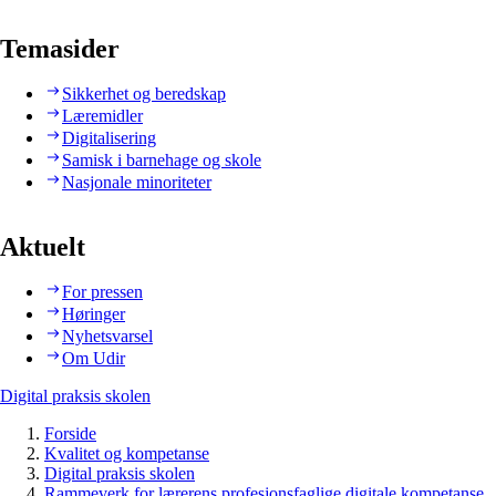
Temasider
Sikkerhet og beredskap
Læremidler
Digitalisering
Samisk i barnehage og skole
Nasjonale minoriteter
Aktuelt
For pressen
Høringer
Nyhetsvarsel
Om Udir
Digital praksis skolen
Forside
Kvalitet og kompetanse
Digital praksis skolen
Rammeverk for lærerens profesjonsfaglige digitale kompetanse