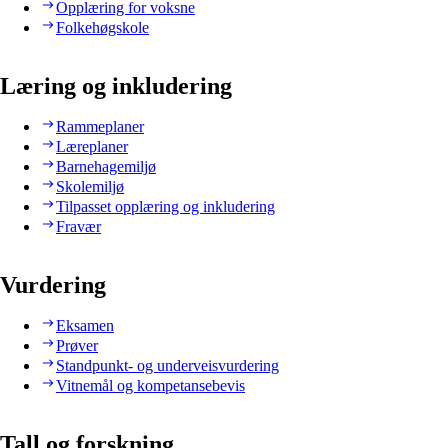
Opplæring for voksne
Folkehøgskole
Læring og inkludering
Rammeplaner
Læreplaner
Barnehagemiljø
Skolemiljø
Tilpasset opplæring og inkludering
Fravær
Vurdering
Eksamen
Prøver
Standpunkt- og underveisvurdering
Vitnemål og kompetansebevis
Tall og forskning