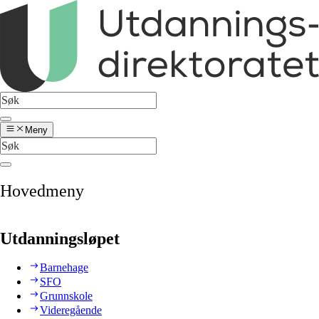
Meny
Hovedmeny
Utdanningsløpet
Barnehage
SFO
Grunnskole
Videregående