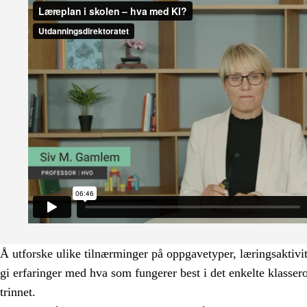
Å utforske ulike tilnærminger på oppgavetyper, læringsaktivit
gi erfaringer med hva som fungerer best i det enkelte klasse
trinnet.