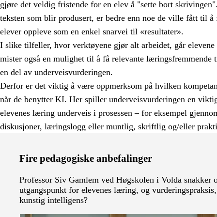
gjøre det veldig fristende for en elev å "sette bort skrivingen
teksten som blir produsert, er bedre enn noe de ville fått til å
elever oppleve som en enkel snarvei til «resultater».
I slike tilfeller, hvor verktøyene gjør alt arbeidet, går eleven
mister også en mulighet til å få relevante læringsfremmende 
en del av underveisvurderingen.
Derfor er det viktig å være oppmerksom på hvilken kompetans
når de benytter KI. Her spiller underveisvurderingen en vikti
elevenes læring underveis i prosessen – for eksempel gjennom
diskusjoner, læringslogg eller muntlig, skriftlig og/eller prakt
Fire pedagogiske anbefalinger
Professor Siv Gamlem ved Høgskolen i Volda snakker 
utgangspunkt for elevenes læring, og vurderingspraksis
kunstig intelligens?