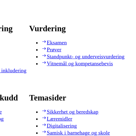
ring
Vurdering
Eksamen
Prøver
Standpunkt- og underveisvurdering
Vitnemål og kompetansebevis
 inkludering
skudd
Temasider
e
Sikkerhet og beredskap
og
Læremidler
Digitalisering
Samisk i barnehage og skole