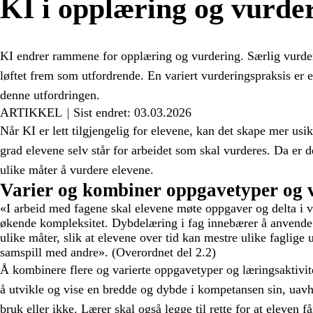
KI i opplæring og vurde
KI endrer rammene for opplæring og vurdering. Særlig vurder
løftet frem som utfordrende. En variert vurderingspraksis er e
denne utfordringen.
ARTIKKEL
Sist endret: 03.03.2026
Når KI er lett tilgjengelig for elevene, kan det skape mer usikk
grad elevene selv står for arbeidet som skal vurderes. Da er de
ulike måter å vurdere elevene.
Varier og kombiner oppgavetyper og 
«I arbeid med fagene skal elevene møte oppgaver og delta i va
økende kompleksitet. Dybdelæring i fag innebærer å anvende
ulike måter, slik at elevene over tid kan mestre ulike faglige u
samspill med andre». (Overordnet del 2.2)
Å kombinere flere og varierte oppgavetyper og læringsaktivite
å utvikle og vise en bredde og dybde i kompetansen sin, uav
bruk eller ikke. Lærer skal også legge til rette for at eleven få