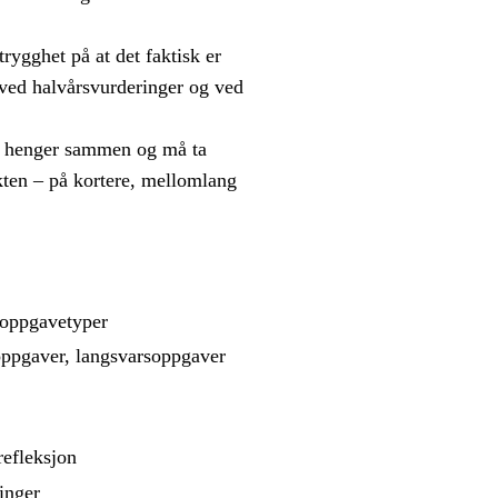
rygghet på at det faktisk er
 ved halvårsvurderinger og ved
er henger sammen og må ta
økten – på kortere, mellomlang
 oppgavetyper
oppgaver, langsvarsoppgaver
refleksjon
ringer