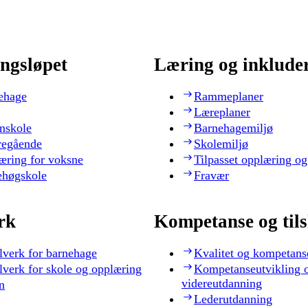
ngsløpet
Læring og inklude
ehage
Rammeplaner
Læreplaner
nskole
Barnehagemiljø
regående
Skolemiljø
æring for voksne
Tilpasset opplæring og
ehøgskole
Fravær
rk
Kompetanse og til
lverk for barnehage
Kvalitet og kompetans
lverk for skole og opplæring
Kompetanseutvikling 
videreutdanning
n
Lederutdanning