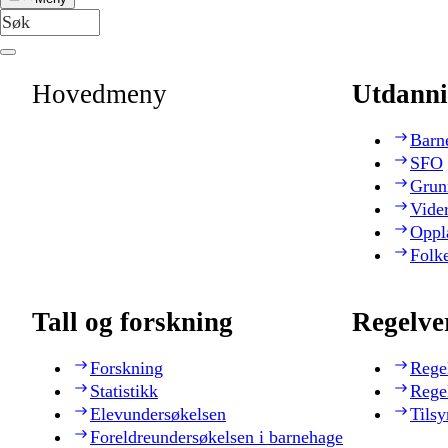
Hovedmeny
Utdanni
Barn
SFO
Grun
Vide
Oppl
Folk
Tall og forskning
Regelve
Forskning
Rege
Statistikk
Rege
Elevundersøkelsen
Tilsy
Foreldreundersøkelsen i barnehage