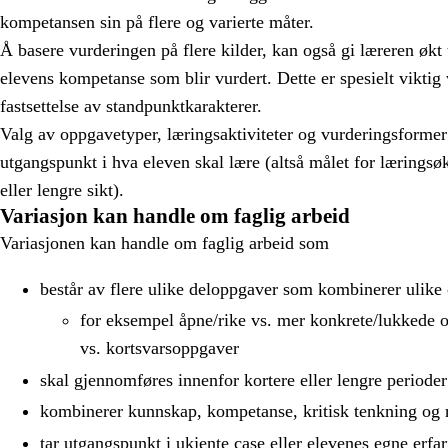
kompetansen sin på flere og varierte måter.
Å basere vurderingen på flere kilder, kan også gi læreren økt t
elevens kompetanse som blir vurdert. Dette er spesielt viktig
fastsettelse av standpunktkarakterer.
Valg av oppgavetyper, læringsaktiviteter og vurderingsform
utgangspunkt i hva eleven skal lære (altså målet for lærings
eller lengre sikt).
Variasjon kan handle om faglig arbeid
Variasjonen kan handle om faglig arbeid som
består av flere ulike deloppgaver som kombinerer ulike
for eksempel åpne/rike vs. mer konkrete/lukkede 
vs. kortsvarsoppgaver
skal gjennomføres innenfor kortere eller lengre perioder
kombinerer kunnskap, kompetanse, kritisk tenkning og 
tar utgangspunkt i ukjente case eller elevenes egne erfa