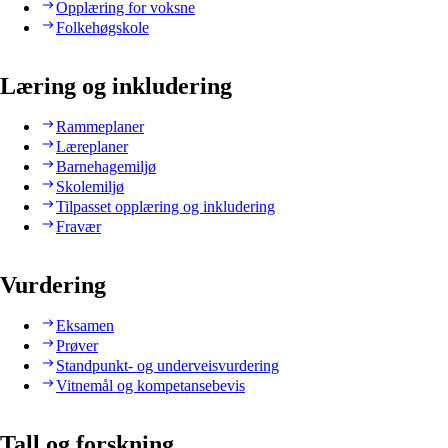
Opplæring for voksne
Folkehøgskole
Læring og inkludering
Rammeplaner
Læreplaner
Barnehagemiljø
Skolemiljø
Tilpasset opplæring og inkludering
Fravær
Vurdering
Eksamen
Prøver
Standpunkt- og underveisvurdering
Vitnemål og kompetansebevis
Tall og forskning