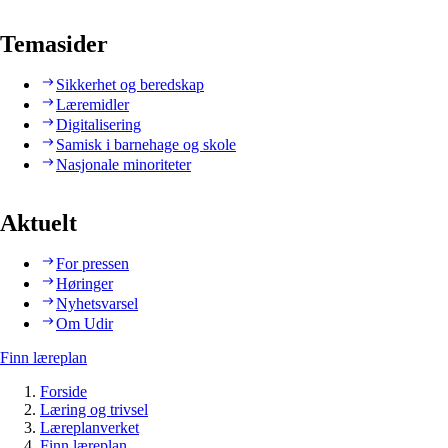
Temasider
Sikkerhet og beredskap
Læremidler
Digitalisering
Samisk i barnehage og skole
Nasjonale minoriteter
Aktuelt
For pressen
Høringer
Nyhetsvarsel
Om Udir
Finn læreplan
Forside
Læring og trivsel
Læreplanverket
Finn læreplan