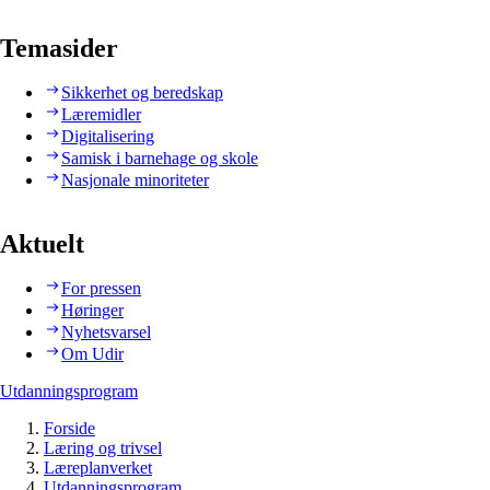
Temasider
Sikkerhet og beredskap
Læremidler
Digitalisering
Samisk i barnehage og skole
Nasjonale minoriteter
Aktuelt
For pressen
Høringer
Nyhetsvarsel
Om Udir
Utdanningsprogram
Forside
Læring og trivsel
Læreplanverket
Utdanningsprogram