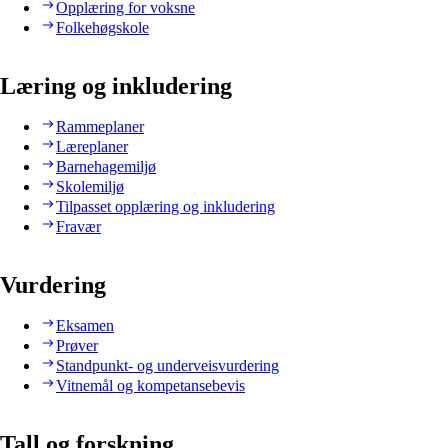
Opplæring for voksne
Folkehøgskole
Læring og inkludering
Rammeplaner
Læreplaner
Barnehagemiljø
Skolemiljø
Tilpasset opplæring og inkludering
Fravær
Vurdering
Eksamen
Prøver
Standpunkt- og underveisvurdering
Vitnemål og kompetansebevis
Tall og forskning