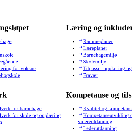
ngsløpet
Læring og inklude
ehage
Rammeplaner
Læreplaner
nskole
Barnehagemiljø
regående
Skolemiljø
æring for voksne
Tilpasset opplæring og
ehøgskole
Fravær
rk
Kompetanse og til
lverk for barnehage
Kvalitet og kompetans
lverk for skole og opplæring
Kompetanseutvikling 
videreutdanning
n
Lederutdanning