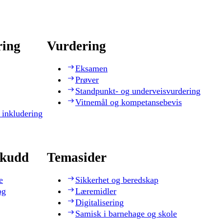
ring
Vurdering
Eksamen
Prøver
Standpunkt- og underveisvurdering
Vitnemål og kompetansebevis
 inkludering
skudd
Temasider
e
Sikkerhet og beredskap
og
Læremidler
Digitalisering
Samisk i barnehage og skole