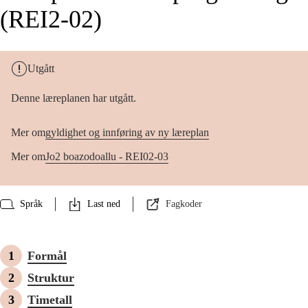
(REI2-02)
Utgått
Denne læreplanen har utgått.
Mer om
gyldighet og innføring av ny læreplan
Mer om
Jo2 boazodoallu - REI02-03
Språk
Last ned
Fagkoder
Formål
Struktur
Timetall