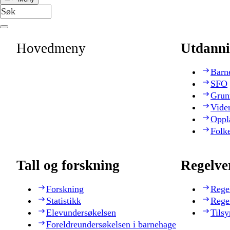
Hovedmeny
Utdanni
Barn
SFO
Grun
Vide
Oppl
Folk
Tall og forskning
Regelve
Forskning
Rege
Statistikk
Rege
Elevundersøkelsen
Tilsy
Foreldreundersøkelsen i barnehage