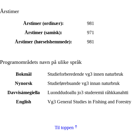
Årstimer
Årstimer (ordinær):
981
Årstimer (samisk):
971
Årstimer (hørselshemmede):
981
Programområdets navn på ulike språk
Bokmål
Studieforberedende vg3 innen naturbruk
Nynorsk
Studieførebuande vg3 innan naturbruk
Davvisámegiella
Luonddudoallu jo3 studeremii ráhkkanahtti
English
Vg3 General Studies in Fishing and Forestry
Til toppen