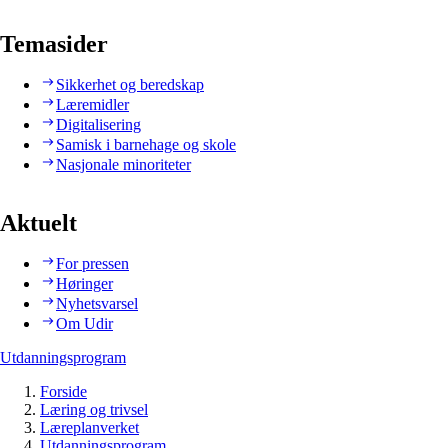
Temasider
Sikkerhet og beredskap
Læremidler
Digitalisering
Samisk i barnehage og skole
Nasjonale minoriteter
Aktuelt
For pressen
Høringer
Nyhetsvarsel
Om Udir
Utdanningsprogram
Forside
Læring og trivsel
Læreplanverket
Utdanningsprogram