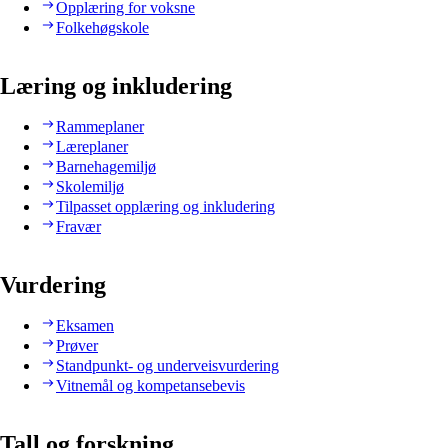
Opplæring for voksne
Folkehøgskole
Læring og inkludering
Rammeplaner
Læreplaner
Barnehagemiljø
Skolemiljø
Tilpasset opplæring og inkludering
Fravær
Vurdering
Eksamen
Prøver
Standpunkt- og underveisvurdering
Vitnemål og kompetansebevis
Tall og forskning