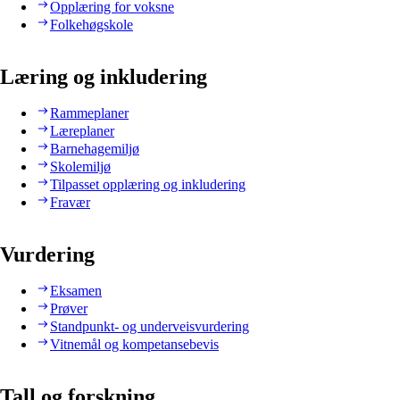
Opplæring for voksne
Folkehøgskole
Læring og inkludering
Rammeplaner
Læreplaner
Barnehagemiljø
Skolemiljø
Tilpasset opplæring og inkludering
Fravær
Vurdering
Eksamen
Prøver
Standpunkt- og underveisvurdering
Vitnemål og kompetansebevis
Tall og forskning