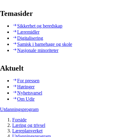
Temasider
Sikkerhet og beredskap
Læremidler
Digitalisering
Samisk i barnehage og skole
Nasjonale minoriteter
Aktuelt
For pressen
Høringer
Nyhetsvarsel
Om Udir
Utdanningsprogram
Forside
Læring og trivsel
Læreplanverket
Utdanningsprogram