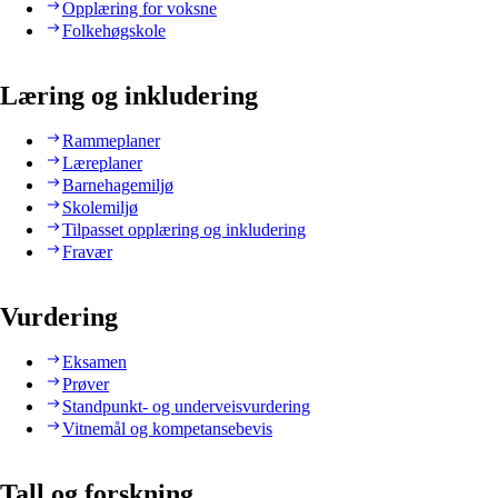
Opplæring for voksne
Folkehøgskole
Læring og inkludering
Rammeplaner
Læreplaner
Barnehagemiljø
Skolemiljø
Tilpasset opplæring og inkludering
Fravær
Vurdering
Eksamen
Prøver
Standpunkt- og underveisvurdering
Vitnemål og kompetansebevis
Tall og forskning