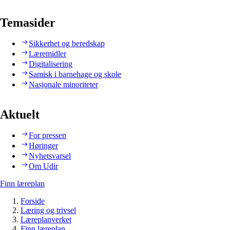
Temasider
Sikkerhet og beredskap
Læremidler
Digitalisering
Samisk i barnehage og skole
Nasjonale minoriteter
Aktuelt
For pressen
Høringer
Nyhetsvarsel
Om Udir
Finn læreplan
Forside
Læring og trivsel
Læreplanverket
Finn læreplan