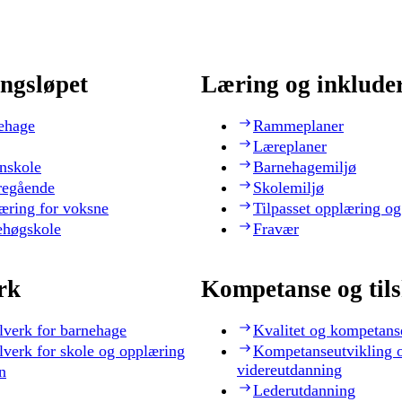
ngsløpet
Læring og inklude
ehage
Rammeplaner
Læreplaner
nskole
Barnehagemiljø
regående
Skolemiljø
æring for voksne
Tilpasset opplæring og
ehøgskole
Fravær
rk
Kompetanse og til
lverk for barnehage
Kvalitet og kompetans
lverk for skole og opplæring
Kompetanseutvikling 
videreutdanning
n
Lederutdanning