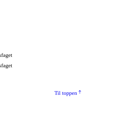
sfaget
sfaget
Til toppen