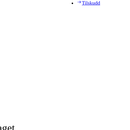
Tilskudd
aget