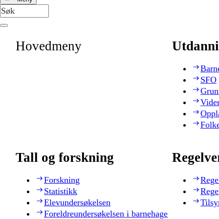
Hovedmeny
Utdanni
Barn
SFO
Grun
Vide
Oppl
Folk
Tall og forskning
Regelve
Forskning
Rege
Statistikk
Rege
Elevundersøkelsen
Tilsy
Foreldreundersøkelsen i barnehage