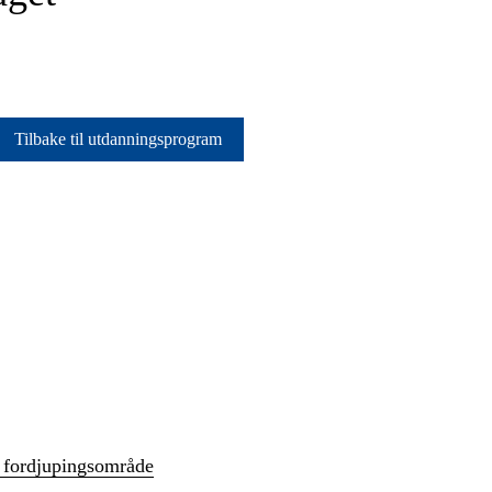
Tilbake til utdanningsprogram
d fordjupingsområde