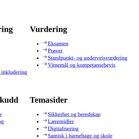
ring
Vurdering
Eksamen
Prøver
Standpunkt- og underveisvurdering
Vitnemål og kompetansebevis
 inkludering
skudd
Temasider
e
Sikkerhet og beredskap
og
Læremidler
Digitalisering
Samisk i barnehage og skole