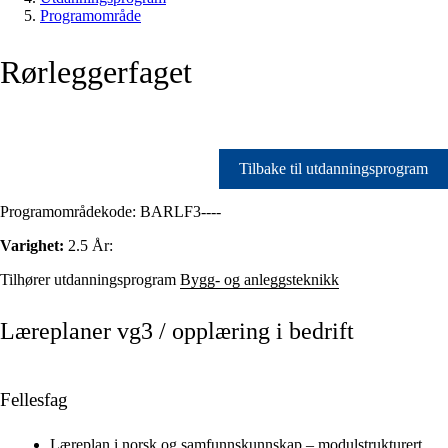
Programområde
Rørleggerfaget
Tilbake til utdanningsprogram
Programområdekode:
BARLF3----
Varighet:
2.5 År:
Tilhører utdanningsprogram
Bygg- og anleggsteknikk
Læreplaner vg3 / opplæring i bedrift
Fellesfag
Læreplan i norsk og samfunnskunnskap – modulstrukturert