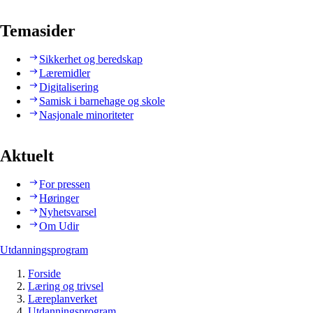
Temasider
Sikkerhet og beredskap
Læremidler
Digitalisering
Samisk i barnehage og skole
Nasjonale minoriteter
Aktuelt
For pressen
Høringer
Nyhetsvarsel
Om Udir
Utdanningsprogram
Forside
Læring og trivsel
Læreplanverket
Utdanningsprogram