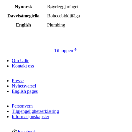
Nynorsk
Røyrleggjarfaget
Davvisámegiella
Bohccebiddjifága
English
Plumbing
Til toppen
Om Udir
Kontakt oss
Presse
Nyhetsvarsel
English pages
Personvern
Tilgjengelighetserklæring
Informasjonskapsler
Facebook