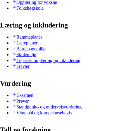
Opplæring for voksne
Folkehøgskole
Læring og inkludering
Rammeplaner
Læreplaner
Barnehagemiljø
Skolemiljø
Tilpasset opplæring og inkludering
Fravær
Vurdering
Eksamen
Prøver
Standpunkt- og underveisvurdering
Vitnemål og kompetansebevis
Tall og forskning