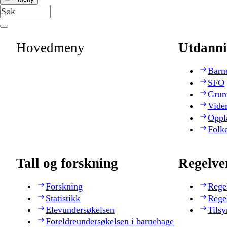
Hovedmeny
Utdanni
Barn
SFO
Grun
Vide
Oppl
Folk
Tall og forskning
Regelve
Forskning
Rege
Statistikk
Rege
Elevundersøkelsen
Tilsy
Foreldreundersøkelsen i barnehage