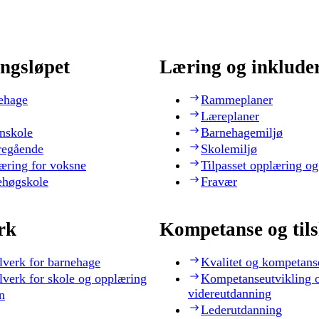
ngsløpet
Læring og inklude
ehage
Rammeplaner
Læreplaner
nskole
Barnehagemiljø
regående
Skolemiljø
æring for voksne
Tilpasset opplæring og
ehøgskole
Fravær
rk
Kompetanse og til
lverk for barnehage
Kvalitet og kompetans
lverk for skole og opplæring
Kompetanseutvikling 
videreutdanning
n
Lederutdanning