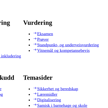
ring
Vurdering
Eksamen
Prøver
Standpunkt- og underveisvurdering
Vitnemål og kompetansebevis
 inkludering
skudd
Temasider
e
Sikkerhet og beredskap
og
Læremidler
Digitalisering
Samisk i barnehage og skole