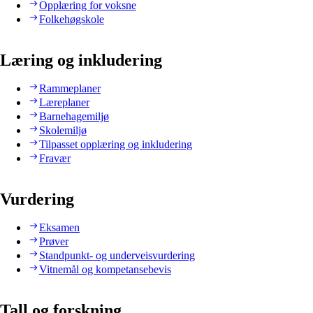
Opplæring for voksne
Folkehøgskole
Læring og inkludering
Rammeplaner
Læreplaner
Barnehagemiljø
Skolemiljø
Tilpasset opplæring og inkludering
Fravær
Vurdering
Eksamen
Prøver
Standpunkt- og underveisvurdering
Vitnemål og kompetansebevis
Tall og forskning