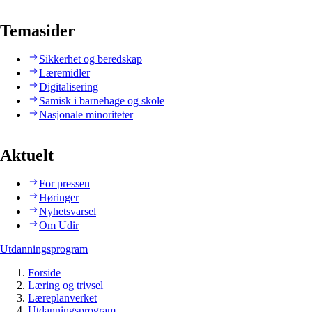
Temasider
Sikkerhet og beredskap
Læremidler
Digitalisering
Samisk i barnehage og skole
Nasjonale minoriteter
Aktuelt
For pressen
Høringer
Nyhetsvarsel
Om Udir
Utdanningsprogram
Forside
Læring og trivsel
Læreplanverket
Utdanningsprogram