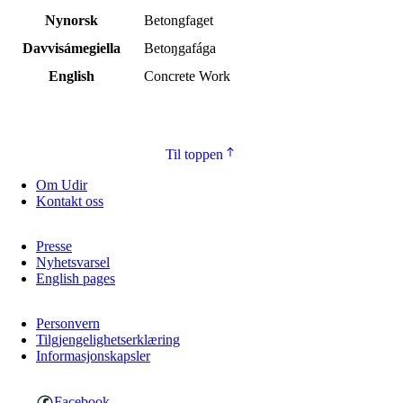
Nynorsk
Betongfaget
Davvisámegiella
Betoŋgafága
English
Concrete Work
Til toppen
Om Udir
Kontakt oss
Presse
Nyhetsvarsel
English pages
Personvern
Tilgjengelighetserklæring
Informasjonskapsler
Facebook