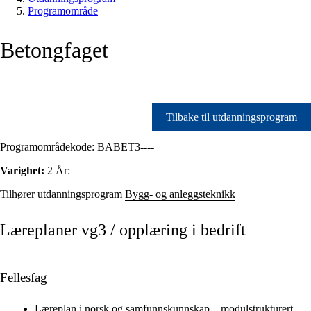
Programområde
Betongfaget
Tilbake til utdanningsprogram
Programområdekode:
BABET3----
Varighet:
2 År:
Tilhører utdanningsprogram
Bygg- og anleggsteknikk
Læreplaner vg3 / opplæring i bedrift
Fellesfag
Læreplan i norsk og samfunnskunnskap – modulstrukturert