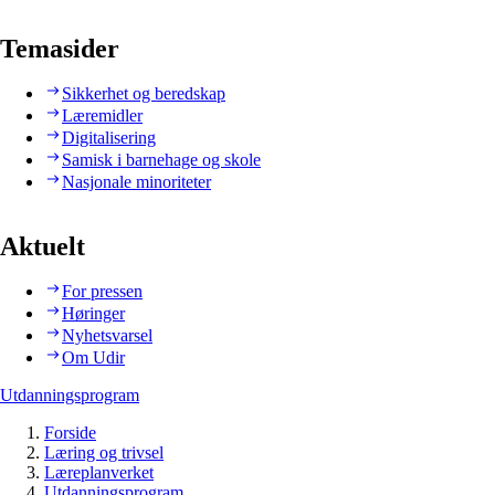
Temasider
Sikkerhet og beredskap
Læremidler
Digitalisering
Samisk i barnehage og skole
Nasjonale minoriteter
Aktuelt
For pressen
Høringer
Nyhetsvarsel
Om Udir
Utdanningsprogram
Forside
Læring og trivsel
Læreplanverket
Utdanningsprogram