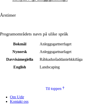
Årstimer
Programområdets navn på ulike språk
Bokmål
Anleggsgartnerfaget
Nynorsk
Anleggsgartnarfaget
Davvisámegiella
Ráhkadusšaddaniehkkifága
English
Landscaping
Til toppen
Om Udir
Kontakt oss