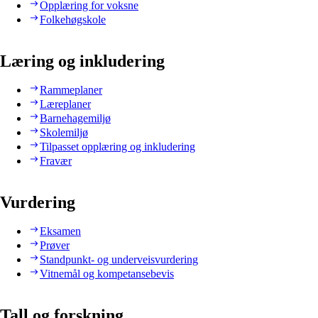
Opplæring for voksne
Folkehøgskole
Læring og inkludering
Rammeplaner
Læreplaner
Barnehagemiljø
Skolemiljø
Tilpasset opplæring og inkludering
Fravær
Vurdering
Eksamen
Prøver
Standpunkt- og underveisvurdering
Vitnemål og kompetansebevis
Tall og forskning