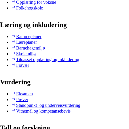
Opplæring for voksne
Folkehøgskole
Læring og inkludering
Rammeplaner
Læreplaner
Barnehagemiljø
Skolemiljø
Tilpasset opplæring og inkludering
Fravær
Vurdering
Eksamen
Prøver
Standpunkt- og underveisvurdering
Vitnemål og kompetansebevis
Tall og forskning