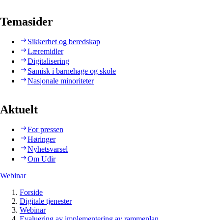
Temasider
Sikkerhet og beredskap
Læremidler
Digitalisering
Samisk i barnehage og skole
Nasjonale minoriteter
Aktuelt
For pressen
Høringer
Nyhetsvarsel
Om Udir
Webinar
Forside
Digitale tjenester
Webinar
Evaluering av implementering av rammeplan