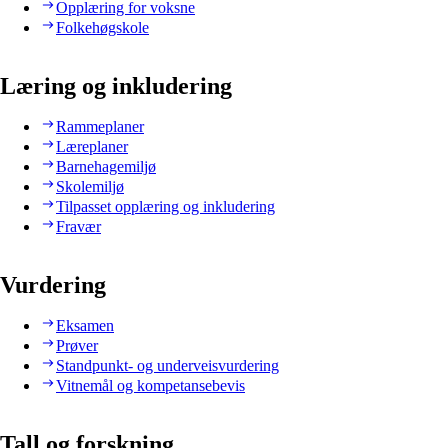
Opplæring for voksne
Folkehøgskole
Læring og inkludering
Rammeplaner
Læreplaner
Barnehagemiljø
Skolemiljø
Tilpasset opplæring og inkludering
Fravær
Vurdering
Eksamen
Prøver
Standpunkt- og underveisvurdering
Vitnemål og kompetansebevis
Tall og forskning